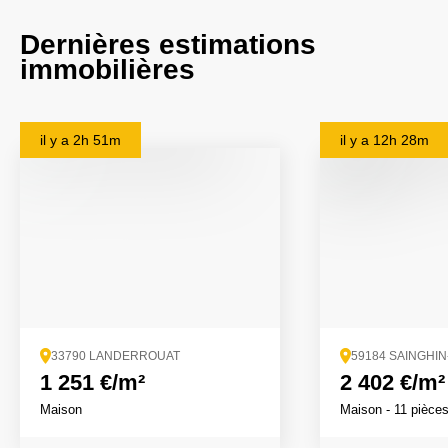
Dernières estimations
immobilières
il y a
2h 51m
il y a
12h 28m
33790 LANDERROUAT
59184 SAINGHI
1 251 €/m²
2 402 €/m²
Maison
Maison
- 11 pièce