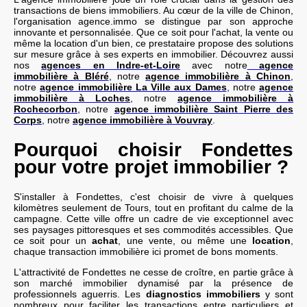
transactions de biens immobiliers. Au cœur de la ville de Chinon,
l'organisation agence.immo se distingue par son approche
innovante et personnalisée. Que ce soit pour l'achat, la vente ou
même la location d'un bien, ce prestataire propose des solutions
sur mesure grâce à ses experts en immobilier. Découvrez aussi
nos
agences en Indre-et-Loire
avec notre
agence
immobilière à Bléré
, notre
agence immobilière à Chinon
,
notre
agence immobilière La Ville aux Dames
, notre
agence
immobilière à Loches
, notre
agence immobilière à
Rochecorbon
, notre
agence immobilière Saint Pierre des
Corps
, notre
agence immobilière à Vouvray
.
Pourquoi choisir Fondettes
pour votre projet immobilier ?
S'installer à Fondettes, c'est choisir de vivre à quelques
kilomètres seulement de Tours, tout en profitant du calme de la
campagne. Cette ville offre un cadre de vie exceptionnel avec
ses paysages pittoresques et ses commodités accessibles. Que
ce soit pour un
achat
, une vente, ou même une
location
,
chaque transaction immobilière ici promet de bons moments.
L'attractivité de Fondettes ne cesse de croître, en partie grâce à
son marché immobilier dynamisé par la présence de
professionnels aguerris. Les
diagnostics immobiliers
y sont
nombreux pour faciliter les transactions entre particuliers et