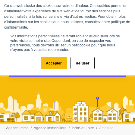
Ce site web stocke des cookies sur votre ordinateur. Ces cookies permettent
d'améliorer votre expérience de site web et de fournir des services plus
personnalisés, à la fois sur ce site et via d'autres médias. Pour obtenir plus
d'informations sur les cookies que nous utilisons, consultez notre politique de
confidentialité.
Les clés du succès pour trouver
Vos informations personnelles ne feront l'objet d'aucun suivi lors de
votre agence immobilière à
votre visite sur notre site. Cependant, en vue de respecter vos
préférences, nous devrons utiliser un petit cookie pour que nous
Fondettes
n'ayons pas à vous les redemander.
Accepter
Refuser
Obtenir mon estimation
Agence.immo
Agence immobilière
Indre-et-Loire
Amboise