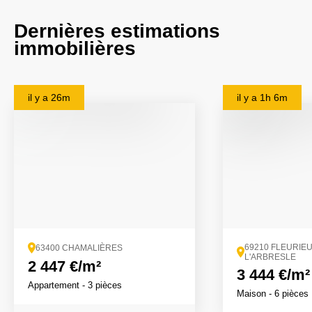
Dernières estimations
immobilières
il y a
26m
il y a
1h 6m
69210 FLEURIE
63400 CHAMALIÈRES
L'ARBRESLE
2 447 €/m²
3 444 €/m²
Appartement
- 3 pièces
Maison
- 6 pièces