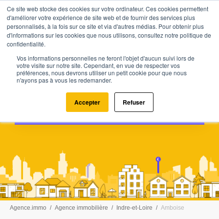
Ce site web stocke des cookies sur votre ordinateur. Ces cookies permettent
d'améliorer votre expérience de site web et de fournir des services plus
personnalisés, à la fois sur ce site et via d'autres médias. Pour obtenir plus
d'informations sur les cookies que nous utilisons, consultez notre politique de
confidentialité.
Découvrir l'agence immobilière
Vos informations personnelles ne feront l'objet d'aucun suivi lors de
de Rochecorbon : votre
votre visite sur notre site. Cependant, en vue de respecter vos
préférences, nous devrons utiliser un petit cookie pour que nous
partenaire pour tous vos projets
n'ayons pas à vous les redemander.
Accepter
Refuser
Obtenir mon estimation
Agence.immo
Agence immobilière
Indre-et-Loire
Amboise