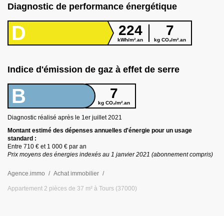
Diagnostic de performance énergétique
D
224
7
kWh/m².an
kg CO₂/m².an
Indice d'émission de gaz à effet de serre
B
7
kg CO₂/m².an
Diagnostic réalisé après le 1er juillet
2021
Montant estimé des dépenses annuelles d
'
énergie pour un usage
standard :
Entre
710 €
et
1 000 €
par an
Prix moyens des énergies indexés au 1 janvier
2021
(abonnement compris)
Agence.immo
Achat immobilier
Appartement 2 pièces de 37 m² à Tours (37000)