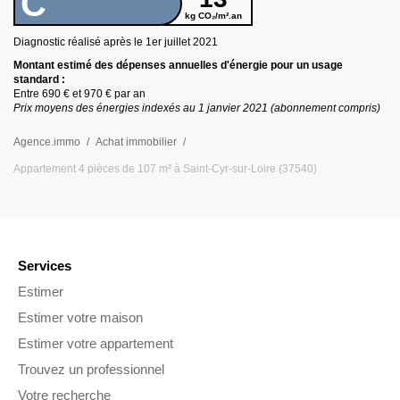
C
kg CO₂/m².an
Diagnostic réalisé après le 1er juillet
2021
Montant estimé des dépenses annuelles d
'
énergie pour un usage
standard :
Entre
690 €
et
970 €
par an
Prix moyens des énergies indexés au 1 janvier
2021
(abonnement compris)
Agence.immo
Achat immobilier
Appartement 4 pièces de 107 m² à Saint-Cyr-sur-Loire (37540)
Services
Estimer
Estimer votre maison
Estimer votre appartement
Trouvez un professionnel
Votre recherche