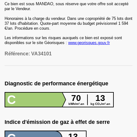
Ce bien est sous MANDAO, sous réserve que votre offre soit accepté
par le Vendeur.
Honoraires
à la charge du vendeur
.
Dans une copropriété
de 75 lots
dont
37 lots d'habitation
.
Quote-part moyenne du budget prévisionnel
1 594
€
/an.
Procédure en cours.
Les informations sur les risques auxquels ce bien est exposé sont
disponibles sur le site Géorisques :
www.georisques.gouv.fr
Référence:
VA34101
Diagnostic de performance énergétique
C
70
13
kWh/m².an
kg CO₂/m².an
Indice d'émission de gaz à effet de serre
13