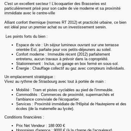
C'est un excellent secteur ! L'écoquartier des Brasseries est
particulièrement prisé pour son cadre de vie moderne et sa proximité
immédiate avec le centre-ville
Alliant confort thermique (normes RT 2012) et practicité urbaine, ce bien
est idéal pour un premier achat ou un investissement serein.
Les points forts du bien :
Espace de vie : Un séjour lumineux ouvrant sur une terrasse
orientée Est, parfaite pour vos petits-déjeuners au soleil.
Confort moderne : Immeuble récent (2012) parfaitement
entretenu, aucun travaux à prévoir dans la copropriété.
Stationnement : Inclus, un garage en box fermé en sous-sol.
Énergie : Chauffage collectif au gaz avec compteurs individuels.
Un emplacement stratégique :
Vivez au rythme de Strasbourg avec tout à portée de main :
Mobilité : Tram et pistes cyclables au pied de l'immeuble.
Commodités : Commerces de proximité, supermarchés et
l'ambiance conviviale de l'écoquartier.
Services : Proximité immédiate de l'Hôpital de Hautepierre et des
écoles (de la maternelle au lycée).
Conditions financières :
Prix Net Vendeur : 188 000 €
Honoraires d'agence : 9000 € (à la charge de l'acquéreur)