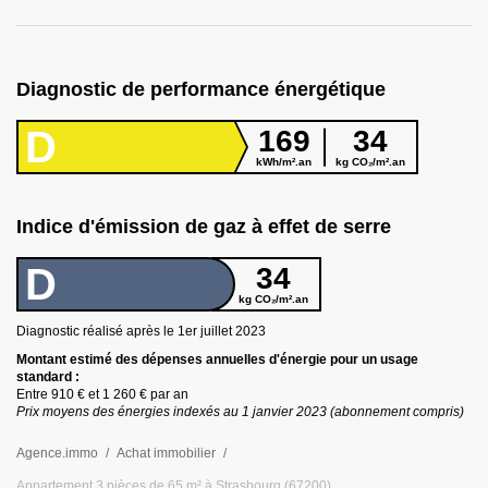
Diagnostic de performance énergétique
D
169
34
kWh/m².an
kg CO₂/m².an
Indice d'émission de gaz à effet de serre
D
34
kg CO₂/m².an
Diagnostic réalisé après le 1er juillet
2023
Montant estimé des dépenses annuelles d
'
énergie pour un usage
standard :
Entre
910 €
et
1 260 €
par an
Prix moyens des énergies indexés au 1 janvier
2023
(abonnement compris)
Agence.immo
Achat immobilier
Appartement 3 pièces de 65 m² à Strasbourg (67200)