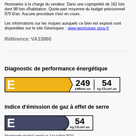
Honoraires
à la charge du vendeur
.
Dans une copropriété
de 162 lots
dont 98 lots d'habitation
.
Quote-part moyenne du budget prévisionnel
870 €
/an.
Aucune procédure n'est en cours.
Les informations sur les risques auxquels ce bien est exposé sont
disponibles sur le site Géorisques :
www.georisques.gouv.fr
Référence:
VA33860
Diagnostic de performance énergétique
E
249
54
kWh/m².an
kg CO₂/m².an
Indice d'émission de gaz à effet de serre
E
54
kg CO₂/m².an