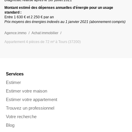
Diagnostic réalisé après le 1er juillet
2021
Montant estimé des dépenses annuelles d
'
énergie pour un usage
standard :
Entre
1 630 €
et
2 250 €
par an
Prix moyens des énergies indexés au 1 janvier
2021
(abonnement compris)
Agence.immo
Achat immobilier
Appartement 4 pièces de 72 m² à Tours (37200)
Services
Estimer
Estimer votre maison
Estimer votre appartement
Trouvez un professionnel
Votre recherche
Blog