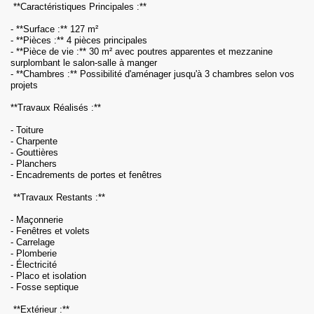
**Caractéristiques Principales :**
- **Surface :** 127 m²
- **Pièces :** 4 pièces principales
- **Pièce de vie :** 30 m² avec poutres apparentes et mezzanine
surplombant le salon-salle à manger
- **Chambres :** Possibilité d'aménager jusqu'à 3 chambres selon vos
projets
**Travaux Réalisés :**
- Toiture
- Charpente
- Gouttières
- Planchers
- Encadrements de portes et fenêtres
**Travaux Restants :**
- Maçonnerie
- Fenêtres et volets
- Carrelage
- Plomberie
- Électricité
- Placo et isolation
- Fosse septique
**Extérieur :**