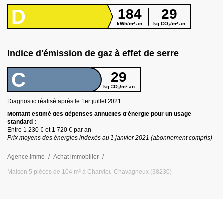
D
184
29
kWh/m².an
kg CO₂/m².an
Indice d'émission de gaz à effet de serre
C
29
kg CO₂/m².an
Diagnostic réalisé après le 1er juillet
2021
Montant estimé des dépenses annuelles d
'
énergie pour un usage
standard :
Entre
1 230 €
et
1 720 €
par an
Prix moyens des énergies indexés au 1 janvier
2021
(abonnement compris)
Agence.immo
Achat immobilier
Maison 5 pièces de 104 m² à Charvieu-Chavagneux (38230)