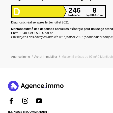
D
246
8
kWh/m².an
kg CO₂/m².an
Diagnostic réalisé après le 1er juillet
2021
Montant estimé des dépenses annuelles d
'
énergie pour un usage stand
Entre
1 840 €
et
2 530 €
par an
Prix moyens des énergies indexés au 1 janvier
2021
(abonnement compri
Agence.immo
Achat immobilier
Maison 5 pièces de 97 m² à Montlouis
ILS NOUS RECOMMANDENT