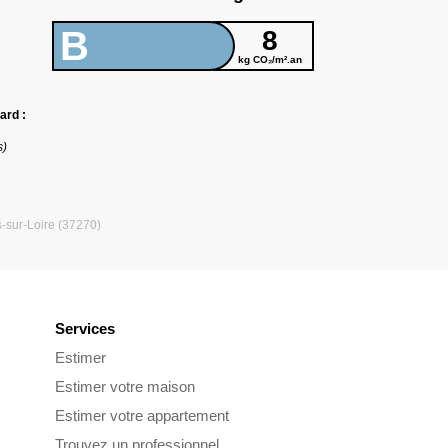
B
8
kg CO₂/m².an
ard :
s)
-sur-Loire (37270)
Services
Estimer
Estimer votre maison
Estimer votre appartement
Trouvez un professionnel