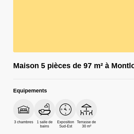
11
Photos
Maison 5 pièces de 97 m² à Montlo
Equipements
3 chambres
1 salle de
Exposition
Terrasse de
bains
Sud-Est
30 m²