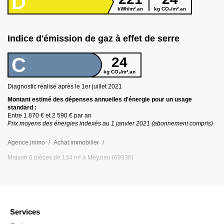
D
kWh/m².an
kg CO₂/m².an
Indice d'émission de gaz à effet de serre
C
24
kg CO₂/m².an
Diagnostic réalisé après le 1er juillet
2021
Montant estimé des dépenses annuelles d
'
énergie pour un usage
standard :
Entre
1 870 €
et
2 590 €
par an
Prix moyens des énergies indexés au 1 janvier
2021
(abonnement compris)
Agence.immo
Achat immobilier
Maison 6 pièces de 134 m² à Meyzieu (69330)
Services