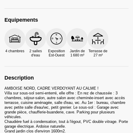
Equipements
4 chambres
2 salles
Exposition
Jardin de
Terrasse de
d'eau
Est-Ouest
1 680 m²
27 m²
Description
AMBOISE NORD, CADRE VERDOYANT AU CALME !
Villa sur sous-sol semi-enterré, elle offre : En rez de chaussée : 3
chambres, séjour-salon, autre salon avec cheminée-insert avec accès
terrasse, cuisine aménagée, salle d'eau, wc. Au 1er : bureau, chambre
avec petite salle d'eau/wc, petit grenier. Le sous-sol : Garage avec
grande pièce, chaufferie-buanderie, cave. Parking pour plusieurs
véhicules.
Chaudière fuel à condensation, tout à l'égout, PVC double vitrage. Porte
garage électrique. Ardoise naturelle.
Grand jardin clos d'environ 1600m2.