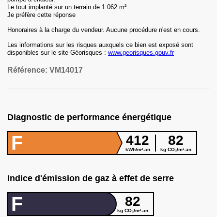
Le tout implanté sur un terrain de 1 062 m².
Je préfère cette réponse
Honoraires
à la charge du vendeur
.
Aucune procédure n'est en cours.
Les informations sur les risques auxquels ce bien est exposé sont
disponibles sur le site Géorisques :
www.georisques.gouv.fr
Référence:
VM14017
Diagnostic de performance énergétique
F
412
82
kWh/m².an
kg CO₂/m².an
Indice d'émission de gaz à effet de serre
F
82
kg CO₂/m².an