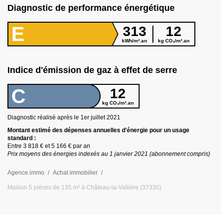
Diagnostic de performance énergétique
E
313
12
kWh/m².an
kg CO₂/m².an
Indice d'émission de gaz à effet de serre
C
12
kg CO₂/m².an
Diagnostic réalisé après le 1er juillet
2021
Montant estimé des dépenses annuelles d
'
énergie pour un usage
standard :
Entre
3 818 €
et
5 166 €
par an
Prix moyens des énergies indexés au 1 janvier
2021
(abonnement compris)
Agence.immo
Achat immobilier
Maison 5 pièces de 135 m² à Château-la-Vallière (37330)