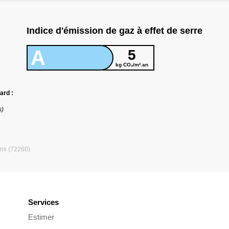
Indice d'émission de gaz à effet de serre
A
5
kg CO₂/m².an
ard :
s)
ins (72260)
Services
Estimer