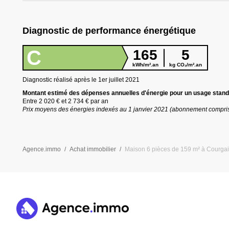
Diagnostic de performance énergétique
C
165
5
kWh/m².an
kg CO₂/m².an
Diagnostic réalisé après le 1er juillet
2021
Montant estimé des dépenses annuelles d
'
énergie pour un usage stand
Entre
2 020 €
et
2 734 €
par an
Prix moyens des énergies indexés au 1 janvier
2021
(abonnement compri
Agence.immo
Achat immobilier
Maison 6 pièces de 159 m² à Courga