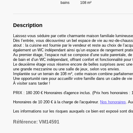
bains
108 m²
Description
Laissez-vous séduire par cette charmante maison familiale lumineuse, 
Dès l’entrée, vous découvrirez un bel espace de vie au rez-de-chaus
atout : la cuisine est fournie par le vendeur et reste au choix de l’a
également un WC indépendant ainsi qu’un espace de rangement pratiqu
Au premier étage, l’espace nuit se compose d’une suite parentale, de 
de bain et d’un WC indépendant, offrant confort et fonctionnalité pour t
Le deuxième étage vous réserve encore de belles surprises avec une
une grande mezzanine ou une salle de jeux, selon vos envies.
Implantée sur un terrain de 108 m², cette maison combine parfaiteme
Une opportunité rare pour accueillir votre famille dans un cadre de vie 
À visiter sans tarder !
PRIX : 180 200 € Honoraires d'agence inclus. (Prix hors honoraires : 
Honoraires
de 10 200 € à la charge de l'acquéreur
.
Nos honoraires
.
Au
Les informations sur les risques auxquels ce bien est exposé sont dis
Référence:
VM14591