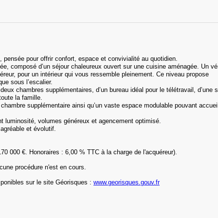
pensée pour offrir confort, espace et convivialité au quotidien.
sée, composé d’un séjour chaleureux ouvert sur une cuisine aménagée. Un vér
cquéreur, pour un intérieur qui vous ressemble pleinement. Ce niveau propose
e sous l’escalier.
deux chambres supplémentaires, d’un bureau idéal pour le télétravail, d’une s
oute la famille.
 chambre supplémentaire ainsi qu’un vaste espace modulable pouvant accueill
nt luminosité, volumes généreux et agencement optimisé.
agréable et évolutif.
170 000 €. Honoraires : 6,00 % TTC à la charge de l'acquéreur).
cune procédure n'est en cours.
ponibles sur le site Géorisques :
www.georisques.gouv.fr