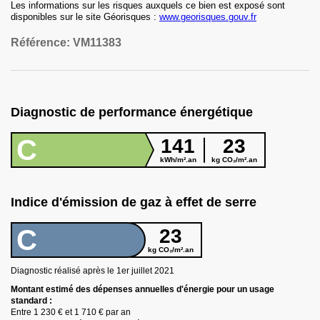
Les informations sur les risques auxquels ce bien est exposé sont
disponibles sur le site Géorisques :
www.georisques.gouv.fr
Référence:
VM11383
Diagnostic de performance énergétique
C
141
23
kWh/m².an
kg CO₂/m².an
Indice d'émission de gaz à effet de serre
C
23
kg CO₂/m².an
Diagnostic réalisé après le 1er juillet
2021
Montant estimé des dépenses annuelles d
'
énergie pour un usage
standard :
Entre
1 230 €
et
1 710 €
par an