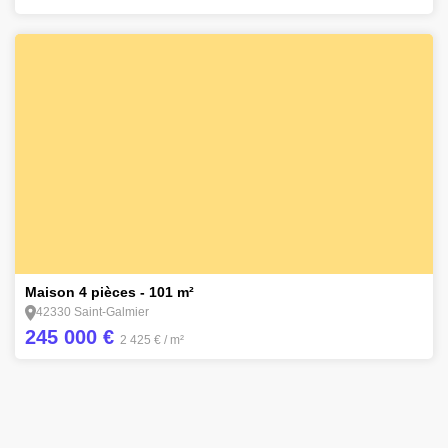
6
Maison 4 pièces - 101 m²
42330 Saint-Galmier
245 000 €
2 425 €
/ m²