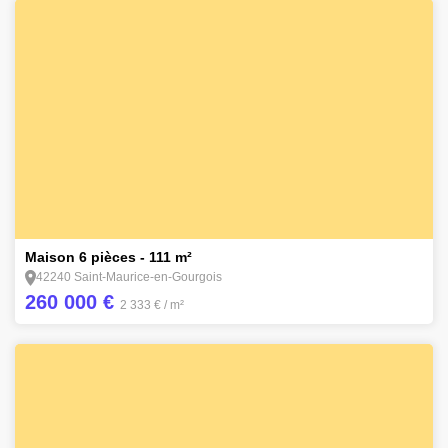
7
Maison 6 pièces - 111 m²
42240 Saint-Maurice-en-Gourgois
260 000 €
2 333 €
/ m²