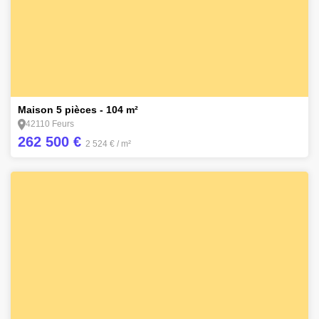
9
Maison 5 pièces - 104 m²
42110 Feurs
262 500 €
2 524 €
/ m²