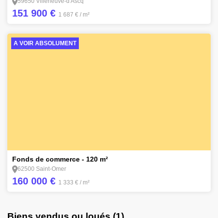
59650 Villeneuve-d'Ascq
151 900 €
1 687 €
/ m²
A VOIR ABSOLUMENT
1
Fonds de commerce - 120 m²
62500 Saint-Omer
160 000 €
1 333 €
/ m²
Biens vendus ou loués (1)