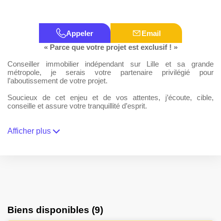
Appeler
Email
« Parce que votre projet est exclusif ! »
Conseiller immobilier indépendant sur Lille et sa grande
métropole, je serais votre partenaire privilégié pour
l’aboutissement de votre projet.
Soucieux de cet enjeu et de vos attentes, j’écoute, cible,
conseille et assure votre tranquillité d’esprit.
Axée sur l’écoute et l’accompagnement, mon approche de taille
humaine met le client au centre du projet et s’appuie sur de
Afficher plus
fondations solides qui garantissent des résultats concrets, à la
hauteur de vos attentes.
« Optez pour la tranquillité,
confiez la vente ou l’achat de votre maison, de votre
appartement
ou de votre commerce à un passionné de l’immobilier… »
Mon rôle en tant que professionnel de l’immobilier au sein du
Biens disponibles (9)
réseau AGENCE.IMMO est d’agir comme conseiller et