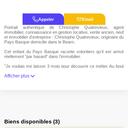
Appeler
Email
Portrait authentique de Christophe Quatrevieux, agent
immobilier, connaissance en gestion locative, vente ancien, neuf
et immobilier d'entreprise : Christophe Quatrevieux, originaire du
Pays Basque domicilie dans le Bearn.
Cet enfant du Pays Basque raconte volontiers qu'il est arrivé
réellement "par hasard" dans l'immobilier.
"Je voulais me laisser 3 mois pour découvrir ce métier. Au bout
du 2e, je me suis senti comme un poisson dans l'eau dans ma
tâche, et depuis 18 ans cela dure."
Afficher plus
Ce qu'il aime le plus dans son métier ? L'absence de routine et
la polyvalence des secteurs et des biens qu'il découvre. La ville,
la campagne la mer et les clients sont complètement différents
en fonction des secteurs donc il faut savoir s'adapter. Mais en
vrai poisson dans l'eau, il sait parfaitement bien s'adapter.
Son secteur, le 64, Christophe le connait par coeur puisqu'il y a
grandi. Il saura vous guider avec passion pour trouver votre bien
Biens disponibles (3)
au Pays Basque ou dans le Bearn.