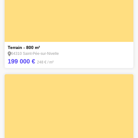
3
Terrain - 800 m²
64310 Saint-Pée-sur-Nivelle
199 000 €
248 €
/ m²