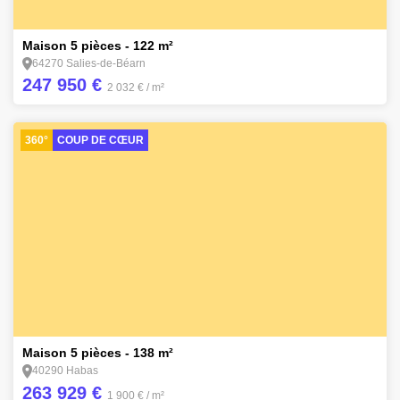
1
Maison 5 pièces - 122 m²
64270 Salies-de-Béarn
247 950 €
2 032 €
/ m²
360°
COUP DE CŒUR
11
Maison 5 pièces - 138 m²
40290 Habas
263 929 €
1 900 €
/ m²