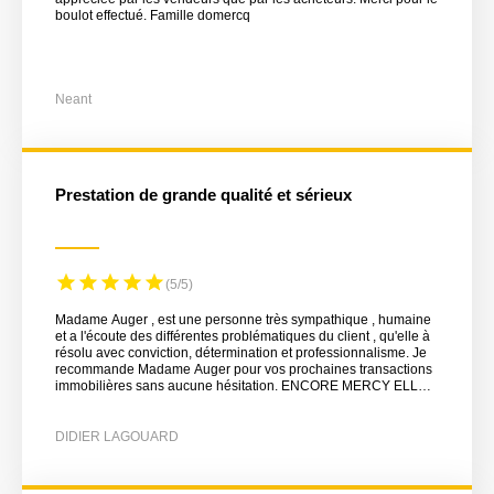
boulot effectué. Famille domercq
Neant
Prestation de grande qualité et sérieux
(5/5)
Madame Auger , est une personne très sympathique , humaine
et a l'écoute des différentes problématiques du client , qu'elle à
résolu avec conviction, détermination et professionnalisme. Je
recommande Madame Auger pour vos prochaines transactions
immobilières sans aucune hésitation. ENCORE MERCY ELLY
pour votre dévouement et patience.
DIDIER LAGOUARD