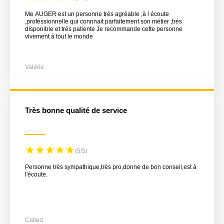
Me AUGER est un personne trés agréable ,à l écoute
,proféssionnelle qui connnait parfaitement son métier ,trés
disponible et trés patiente Je recommande cette personne
vivement à tout le monde
Valérie
Très bonne qualité de service
(5/5)
Personne très sympathique,très pro,donne de bon conseil,est à
l'écoute.
Catied