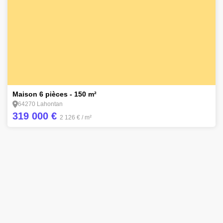
9
Maison 6 pièces - 150 m²
64270 Lahontan
319 000 €
2 126 €
/ m²