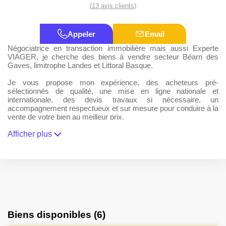
(
13 avis clients
)
Appeler
Email
Négociatrice en transaction immobilière mais aussi Experte
VIAGER, je cherche des biens à vendre secteur Béarn des
Gaves, limitrophe Landes et Littoral Basque.
Je vous propose mon expérience, des acheteurs pré-
sélectionnés de qualité, une mise en ligne nationale et
internationale, des devis travaux si nécessaire, un
accompagnement respectueux et sur mesure pour conduire à la
vente de votre bien au meilleur prix.
Tout ceci, à mes frais.
Afficher plus
Commissionnée à la fin de la mission confiée.
Bien cordialement,
Madame AUGER du réseau Agence.immo
RSAC 847697158 TC PAU
Biens disponibles (6)