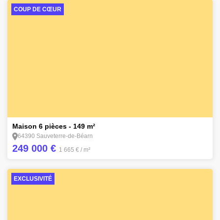
COUP DE CŒUR
15
Maison 6 pièces - 149 m²
64390 Sauveterre-de-Béarn
249 000 €
1 665 €
/ m²
EXCLUSIVITÉ