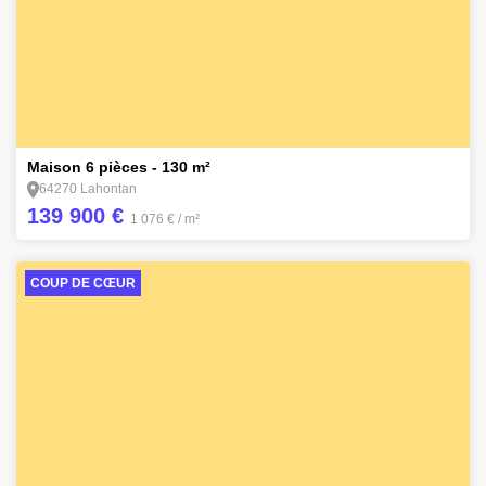
14
Maison 6 pièces - 130 m²
64270 Lahontan
139 900 €
1 076 €
/ m²
COUP DE CŒUR