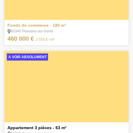
1
Fonds de commerce - 180 m²
83340 Flassans-sur-Issole
460 000 €
2 555 €
/ m²
A VOIR ABSOLUMENT
8
Appartement 3 pièces - 63 m²