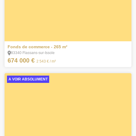
5
Fonds de commerce - 265 m²
83340 Flassans-sur-Issole
674 000 €
2 543 €
/ m²
A VOIR ABSOLUMENT