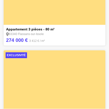
10
Appartement 3 pièces - 80 m²
83340 Flassans-sur-Issole
274 000 €
3 412 €
/ m²
EXCLUSIVITÉ
7