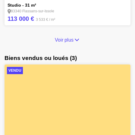
Studio - 31 m²
83340 Flassans-sur-Issole
113 000 €
3 533 €
/ m²
Voir plus
Biens vendus ou loués (3)
VENDU
9