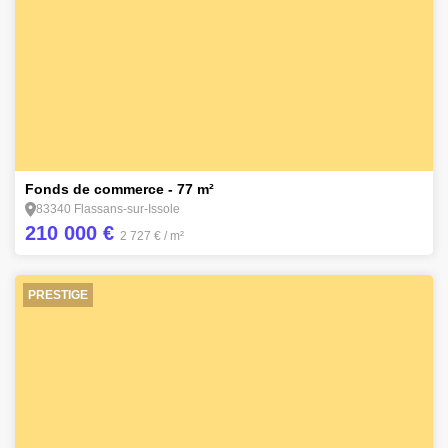
2
Fonds de commerce - 77 m²
83340 Flassans-sur-Issole
210 000 €
2 727 €
/ m²
PRESTIGE