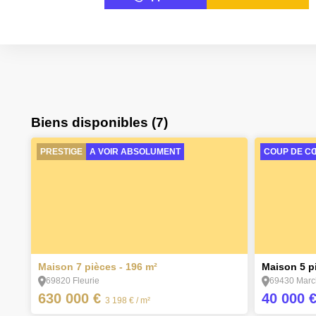
Biens disponibles (7)
PRESTIGE
A VOIR ABSOLUMENT
COUP DE C
2
3
Maison 7 pièces - 196 m²
Maison 5 pi
69820 Fleurie
69430 Marc
630 000 €
40 000 
3 198 €
/ m²