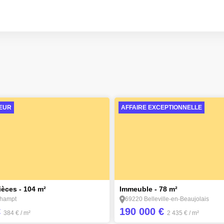
ŒUR
AFFAIRE EXCEPTIONNELLE
1
èces - 104 m²
Immeuble - 78 m²
hampt
69220 Belleville-en-Beaujolais
€
190 000 €
384 €
/ m²
2 435 €
/ m²