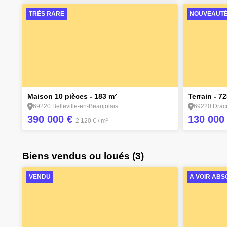
TRÈS RARE
NOUVEAUT
12
1
Maison 10 pièces - 183 m²
Terrain - 7
69220 Belleville-en-Beaujolais
69220 Drac
390 000 €
130 000
2 120 €
/ m²
Biens vendus ou loués (3)
VENDU
A VOIR AB