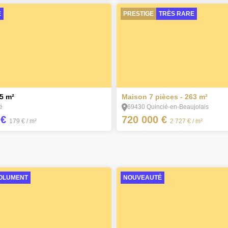
É
PRESTIGE
TRÈS RARE
20
25 m²
Maison 7 pièces - 263 m²
é
69430 Quincié-en-Beaujolais
 €
720 000 €
179 €
/ m²
2 727 €
/ m²
SOLUMENT
NOUVEAUTÉ