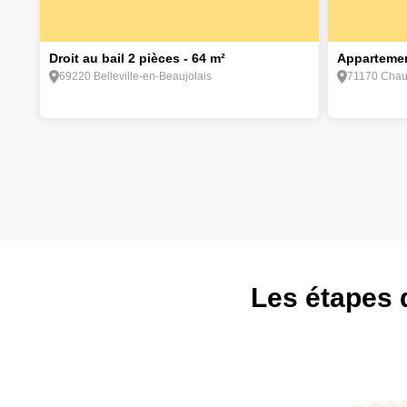
1
2
Droit au bail 2 pièces - 64 m²
Appartemen
69220 Belleville-en-Beaujolais
71170 Chauf
Les étapes 