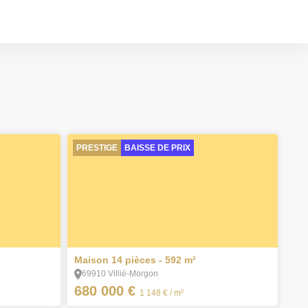
PRESTIGE
BAISSE DE PRIX
4
Maison 14 pièces - 592 m²
69910 Villié-Morgon
680 000 €
1 148 €
/ m²