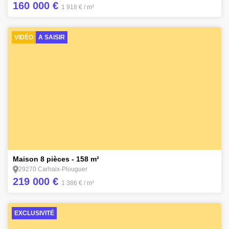
160 000 €
1 918 €
/ m²
VIDÉO
A SAISIR
16
Maison 8 pièces - 158 m²
29270 Carhaix-Plouguer
219 000 €
1 386 €
/ m²
EXCLUSIVITÉ