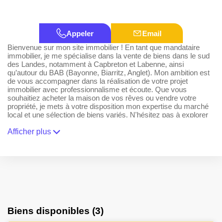
Appeler
Email
Bienvenue sur mon site immobilier ! En tant que mandataire
immobilier, je me spécialise dans la vente de biens dans le sud
des Landes, notamment à Capbreton et Labenne, ainsi
qu’autour du BAB (Bayonne, Biarritz, Anglet). Mon ambition est
de vous accompagner dans la réalisation de votre projet
immobilier avec professionnalisme et écoute. Que vous
souhaitiez acheter la maison de vos rêves ou vendre votre
propriété, je mets à votre disposition mon expertise du marché
local et une sélection de biens variés. N'hésitez pas à explorer
mes annonces et à me contacter pour toute question.
Ensemble, donnons vie à vos projets immobiliers !
Afficher plus
Biens disponibles (3)