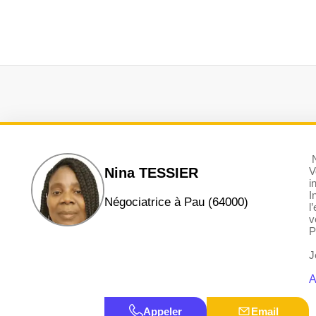
N
Nina TESSIER
V
i
I
négociatrice à Pau (64000)
l
v
P
J
A
Appeler
Email