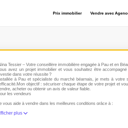
Prix immobilier
Vendre avec Agen
ina Tessier – Votre conseillère immobilière engagée à Pau et en Béa
ous avez un projet immobilier et vous souhaitez être accompagné p
nvestie dans votre réussite ?
nstallée à Pau et spécialiste du marché béarnais, je mets à votre 
’efficacité.Mon objectif : sécuriser chaque étape de votre projet et
endre, acheter ou obtenir un avis de valeur fiable.
our les vendeurs
e vous aide à vendre dans les meilleures conditions grâce à :
une estimation précise et argumentée,
fficher plus
une stratégie de mise en valeur adaptée à votre bien,
une diffusion ciblée auprès d’acquéreurs qualifiés,
un suivi rigoureux jusqu’à la signature.