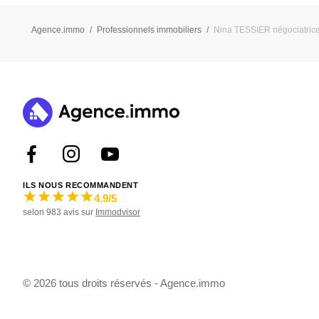
Agence.immo
Professionnels immobiliers
Nina TESSIER négociatric
ILS NOUS RECOMMANDENT
4.9
/5
selon
983
avis sur
Immodvisor
©
2026 tous droits réservés - Agence.immo