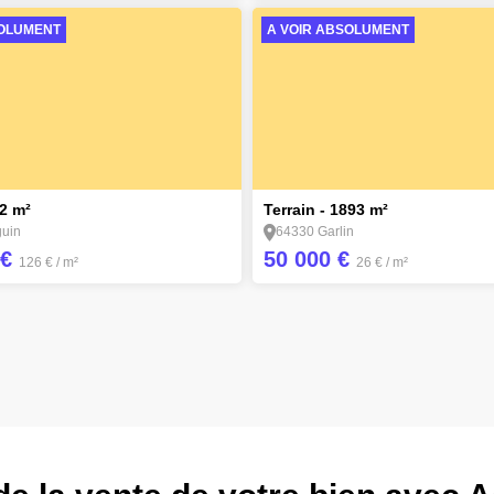
SOLUMENT
A VOIR ABSOLUMENT
2
72 m²
Terrain - 1893 m²
uin
64330 Garlin
 €
50 000 €
126 €
/ m²
26 €
/ m²