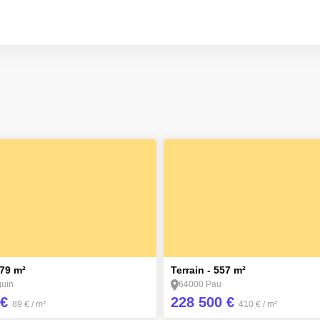
our les acquéreurs
e vous accompagne pour trouver le bien qui correspond réellement à
une écoute attentive,
des conseils clairs,
une sélection de biens cohérente,
un accompagnement complet jusqu’à l’aboutissement de votre pr
on engagement
ous offrir une expérience immobilière sereine, humaine et efficace, ba
e suis disponible pour échangersur votre projet et vous guider vers 
1
279 m²
Terrain - 557 m²
uin
64000 Pau
 €
228 500 €
89 €
/ m²
410 €
/ m²