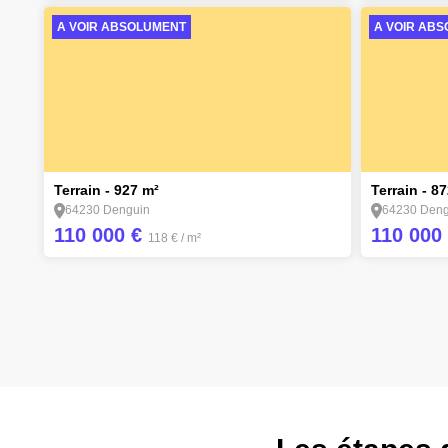
A VOIR ABSOLUMENT
A VOIR AB
1
1
Terrain - 927 m²
Terrain - 8
64230 Denguin
64230 Deng
110 000 €
110 000
118 €
/ m²