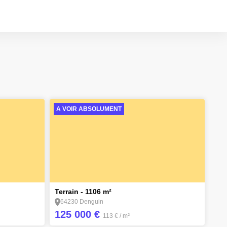
 vos besoins, avec :
ojet.
sée sur la confiance, la proximité et un suivi constant.
la meilleure décision
A VOIR ABSOLUMENT
2
Terrain - 1106 m²
64230 Denguin
125 000 €
113 €
/ m²