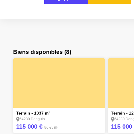
P
J
M
Biens disponibles (8)
V
J
1
1
Terrain - 1337 m²
Terrain - 1
64230 Denguin
64230 Deng
115 000 €
115 000
86 €
/ m²