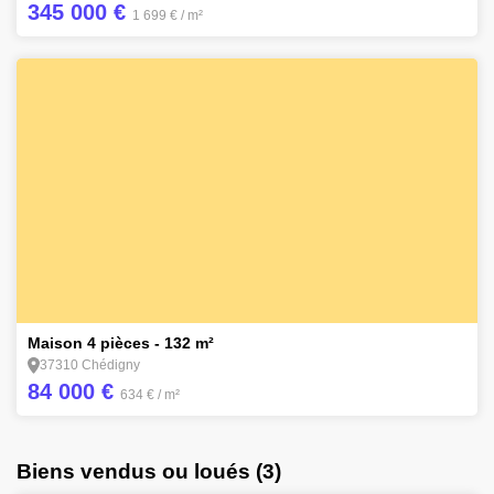
345 000 €
1 699 €
/ m²
14
Maison 4 pièces - 132 m²
37310 Chédigny
84 000 €
634 €
/ m²
Biens vendus ou loués (3)