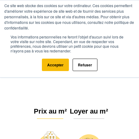
Ce site web stocke des cookies sur votre ordinateur. Ces cookies permettent
d'améliorer votre expérience de site web et de fournir des services plus
personnalisés, à la fois sur ce site et via d'autres médias. Pour obtenir plus
d'informations sur les cookies que nous utilisons, consultez notre politique de
confidentialité.
Vos informations personnelles ne feront l'objet d'aucun suivi lors de
Agence.immo
Prix immobilier
Auvergne-Rhône-Alpes
Allier
votre visite sur notre site. Cependant, en vue de respecter vos
préférences, nous devrons utiliser un petit cookie pour que nous
Cognat-Lyonne (03110)
n'ayons pas à vous les redemander.
Estimation immobilière à Cognat-
Accepter
Refuser
Lyonne : Prix m² 2026
Prix au m²
Loyer au m²