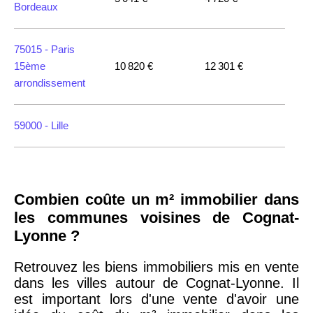
Bordeaux
75015 -
Paris
15ème
10 820 €
12 301 €
arrondissement
59000 -
Lille
35000 -
Rennes
Combien coûte un m² immobilier dans
75018 -
Paris
les communes voisines de Cognat-
18ème
10 114 €
11 322 €
Lyonne ?
arrondissement
Retrouvez les biens immobiliers mis en vente
dans les villes autour de Cognat-Lyonne. Il
75020 -
Paris
est important lors d'une vente d'avoir une
20ème
9 623 €
11 141 €