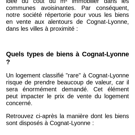
idée du coût du m² immobilier dans les
arrondissement
communes avoisinantes. Par conséquent,
notre société répertorie pour vous les biens
en vente aux alentours de Cognat-Lyonne,
75019 -
Paris
dans les villes à proximité :
19ème
9 231 €
10 415 €
arrondissement
Quels types de biens à Cognat-Lyonne
51100 -
Reims
3 036 €
2 667 €
?
75013 -
Paris
Un logement classifié "rare" à Cognat-Lyonne
13ème
10 073 €
11 085 €
risque de prendre beaucoup de valeur, car il
arrondissement
sera énormément demandé. Cet élément
peut impacter le prix de vente du logement
concerné.
76600 -
Le Havre
2 455 €
2 453 €
Retrouvez ci-après la manière dont les biens
sont disposés à Cognat-Lyonne :
42000 -
Saint-
1 404 €
2 013 €
Étienne