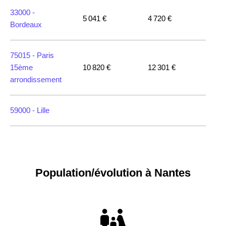
33000 -
5 041 €
4 720 €
Bordeaux
75015 -
Paris
15ème
10 820 €
12 301 €
arrondissement
59000 -
Lille
35000 -
Rennes
Population/évolution à Nantes
75018 -
Paris
18ème
10 114 €
11 322 €
arrondissement