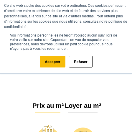
Ce site web stocke des cookies sur votre ordinateur. Ces cookies permettent
d'améliorer votre expérience de site web et de fournir des services plus
personnalisés, à la fois sur ce site et via d'autres médias. Pour obtenir plus
d'informations sur les cookies que nous utilisons, consultez notre politique de
confidentialité.
Vos informations personnelles ne feront l'objet d'aucun suivi lors de
Agence.immo
Prix immobilier
Pays de la Loire
Loire-Atlantique
votre visite sur notre site. Cependant, en vue de respecter vos
préférences, nous devrons utiliser un petit cookie pour que nous
Nantes (44000)
n'ayons pas à vous les redemander.
Estimation immobilière à Nantes :
Accepter
Refuser
Prix m² 2026
Prix au m²
Loyer au m²