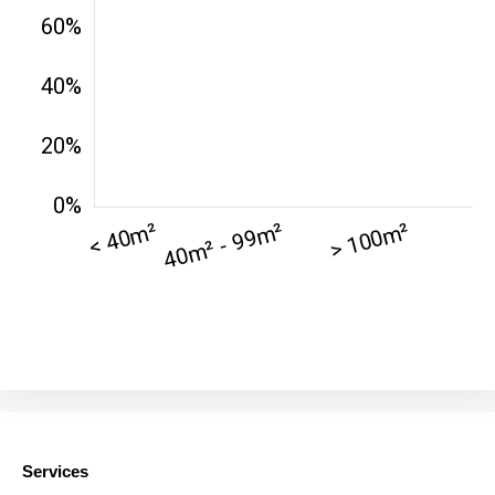
42000 -
Saint-
1 404 €
2 013 €
Étienne
75017 -
Paris
17ème
11 454 €
12 687 €
arrondissement
75016 -
Paris
16ème
12 145 €
15 155 €
arrondissement
83000 -
Toulon
3 018 €
4 284 €
38000 -
Grenoble
2 917 €
3 382 €
Services