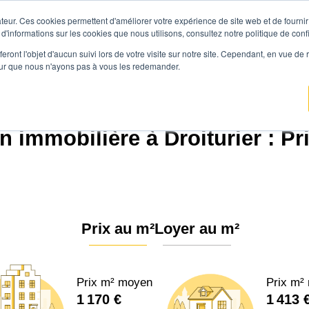
teur. Ces cookies permettent d'améliorer votre expérience de site web et de fournir 
Prix immobilier
Vendre avec Agen
 d'informations sur les cookies que nous utilisons, consultez notre politique de confi
eront l'objet d'aucun suivi lors de votre visite sur notre site. Cependant, en vue d
pour que nous n'ayons pas à vous les redemander.
ence.immo
Prix immobilier
Auvergne-Rhône-Alpes
Allier
Droiturier (031
n immobilière à Droiturier : Pr
Prix au m²
Loyer au m²
Prix m² moyen
Prix m²
1 170 €
1 413 