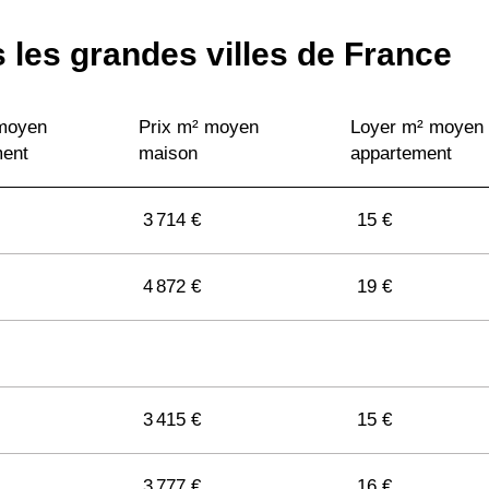
 les grandes villes de France
 moyen
Prix m² moyen
Loyer m² moyen
ment
maison
appartement
3 714 €
15 €
4 872 €
19 €
3 415 €
15 €
3 777 €
16 €