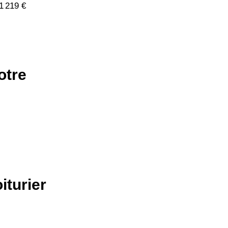
1 219 €
otre
iturier