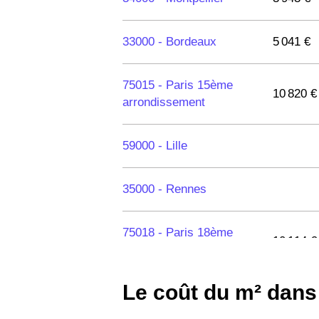
33000 -
Bordeaux
5 041 €
75015 -
Paris 15ème
10 820 €
arrondissement
59000 -
Lille
35000 -
Rennes
75018 -
Paris 18ème
10 114 €
arrondissement
Le coût du m² dan
75020 -
Paris 20ème
9 623 €
arrondissement