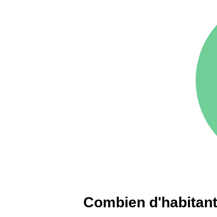
75016 -
Paris 16ème
12 145 €
arrondissement
83000 -
Toulon
3 018 €
38000 -
Grenoble
2 917 €
Combien d'habitants