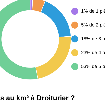
1% de 1 pi
15 155 €
34 €
5% de 2 pi
4 284 €
14 €
18% de 3 p
3 382 €
14 €
23% de 4 p
53% de 5 p
 au km² à Droiturier ?