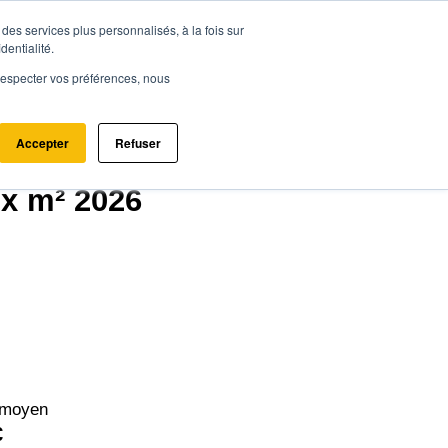
des services plus personnalisés, à la fois sur
ce.immo
Acheter - Louer
Estimer mon bien
dentialité.
e respecter vos préférences, nous
Accepter
Refuser
20)
ix m² 2026
 moyen
€