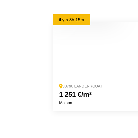
il y a
8h 15m
33790 LANDERROUAT
1 251 €/m²
Maison