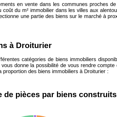
ments en vente dans les communes proches de Dro
u coût du m² immobilier dans les villes aux alento
électionne une partie des biens sur le marché à prox
10 415 €
28 €
2 667 €
13 €
ns à Droiturier
11 085 €
30 €
ifférentes catégories de biens immobiliers dispo
la vous donne la possibilité de vous rendre compte
a proportion des biens immobiliers à Droiturier :
2 453 €
12 €
2 013 €
10 €
 de pièces par biens construits 
12 687 €
32 €