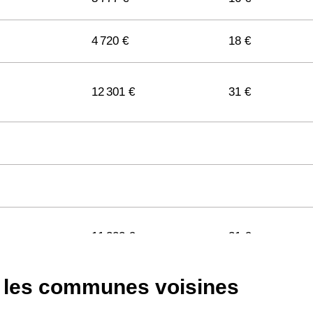
4 720 €
18 €
12 301 €
31 €
11 322 €
31 €
s les communes voisines
11 141 €
29 €