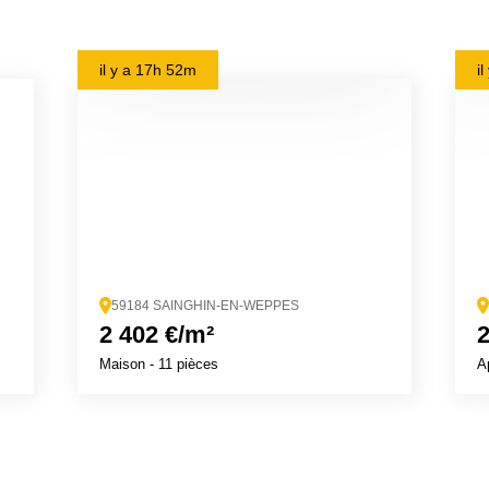
il y a
17h 52m
i
59184 SAINGHIN-EN-WEPPES
2 402 €/m²
2
Maison
- 11 pièces
A