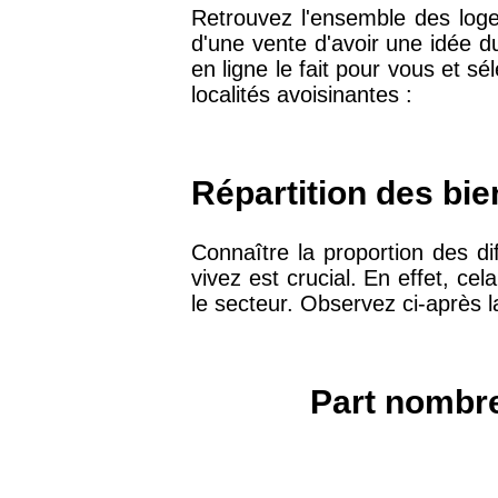
Retrouvez l'ensemble des loge
d'une vente d'avoir une idée d
75019 -
Paris 19ème
en ligne le fait pour vous et s
9 231 €
arrondissement
localités avoisinantes :
51100 -
Reims
3 036 €
Répartition des bie
75013 -
Paris 13ème
10 073 €
arrondissement
Connaître la proportion des d
vivez est crucial. En effet, ce
le secteur. Observez ci-après l
76600 -
Le Havre
2 455 €
42000 -
Saint-Étienne
1 404 €
Part nombre
75017 -
Paris 17ème
11 454 €
arrondissement