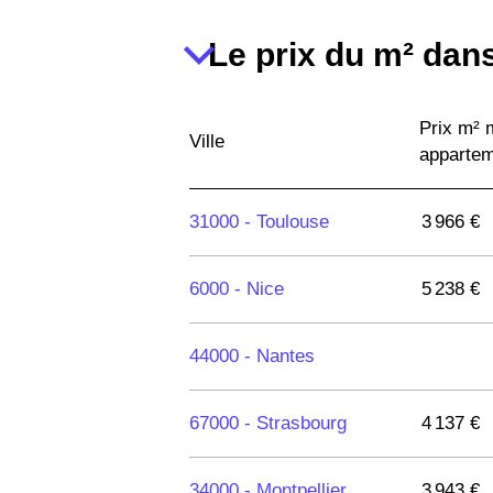
Le prix du m² dans
Prix m²
Ville
apparte
31000 -
Toulouse
3 966 €
6000 -
Nice
5 238 €
44000 -
Nantes
67000 -
Strasbourg
4 137 €
34000 -
Montpellier
3 943 €