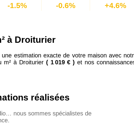
-1.5%
-0.6%
+4.6%
 à Droiturier
 une estimation exacte de votre maison avec notre
u m² à Droiturier
( 1 019 € )
et nos connaissances
mations réalisées
udio… nous sommes spécialistes de
nce.