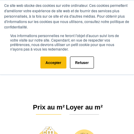
Ce site web stocke des cookies sur votre ordinateur. Ces cookies permettent
d'améliorer votre expérience de site web et de fournir des services plus
personnalisés, à la fois sur ce site et via d'autres médias. Pour obtenir plus
d'informations sur les cookies que nous utilisons, consultez notre politique de
confidentialité.
Vos informations personnelles ne feront l'objet d'aucun suivi lors de
Agence.immo
Prix immobilier
Auvergne-Rhône-Alpes
Drôme
votre visite sur notre site. Cependant, en vue de respecter vos
préférences, nous devrons utiliser un petit cookie pour que nous
Taulignan (26770)
n'ayons pas à vous les redemander.
Estimation immobilière à
Accepter
Refuser
Taulignan : Prix m² 2026
Prix au m²
Loyer au m²