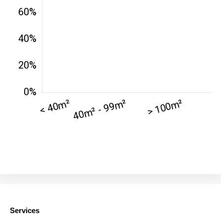
42000 -
Saint-
1 404 €
2 013 €
Étienne
75017 -
Paris
17ème
11 454 €
12 687 €
arrondissement
75016 -
Paris
16ème
12 145 €
15 155 €
arrondissement
83000 -
Toulon
3 018 €
4 284 €
38000 -
Grenoble
2 917 €
3 382 €
Services