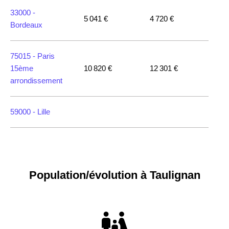
33000 -
5 041 €
4 720 €
Bordeaux
75015 -
Paris
15ème
10 820 €
12 301 €
arrondissement
59000 -
Lille
35000 -
Rennes
Population/évolution à Taulignan
75018 -
Paris
18ème
10 114 €
11 322 €
arrondissement