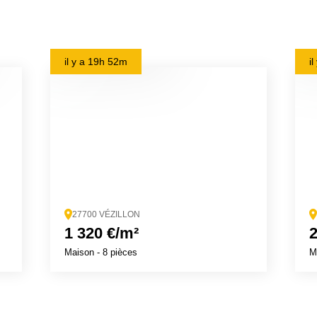
il y a
19h 52m
i
27700 VÉZILLON
1 320 €/m²
2
Maison
- 8 pièces
M