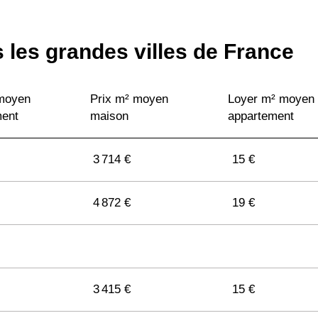
 les grandes villes de France
 moyen
Prix m² moyen
Loyer m² moyen
ment
maison
appartement
3 714 €
15 €
4 872 €
19 €
3 415 €
15 €