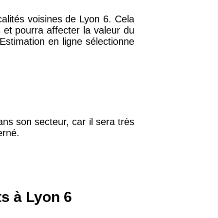
ocalités voisines de Lyon 6. Cela
et pourra affecter la valeur du
 Estimation en ligne sélectionne
32 €
11 €
34 €
ns son secteur, car il sera très
erné.
12 €
10 €
ts à Lyon 6
37 €