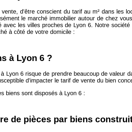
e vente, d'être conscient du tarif au m² dans les l
sément le marché immobilier autour de chez vous 
é avec les villes proches de Lyon 6. Notre société
10 415 €
28 €
hé à côté de votre domicile :
2 667 €
13 €
ns à Lyon 6 ?
11 085 €
30 €
" à Lyon 6 risque de prendre beaucoup de valeur da
usceptible d'impacter le tarif de vente du bien conc
2 453 €
12 €
es biens sont disposés à Lyon 6 :
2 013 €
10 €
e de pièces par biens construi
12 687 €
32 €