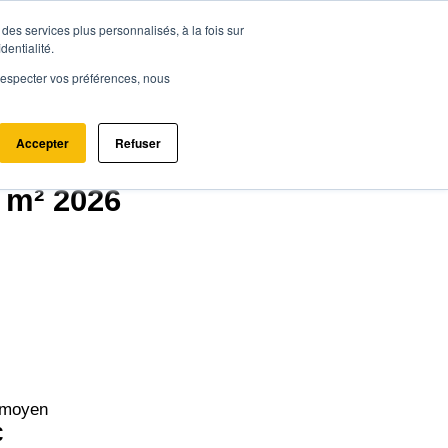
des services plus personnalisés, à la fois sur
ce.immo
Acheter - Louer
Estimer mon bien
dentialité.
e respecter vos préférences, nous
Accepter
Refuser
ment (69006)
x m² 2026
 moyen
€