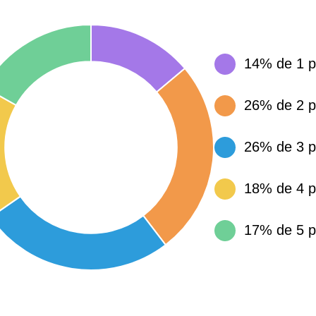
15 155 €
34 €
14% de 1 p
4 284 €
14 €
26% de 2 p
26% de 3 p
3 382 €
14 €
18% de 4 p
17% de 5 p