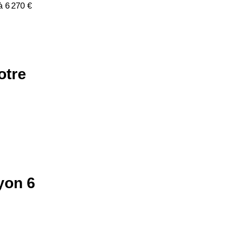
à 6 270 €
otre
yon 6