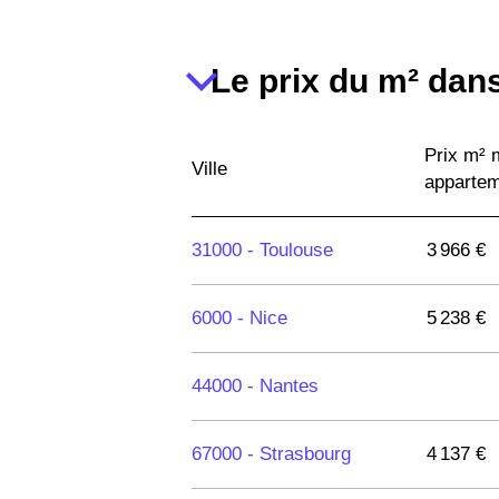
Le prix du m² dans
Prix m²
Ville
apparte
31000 -
Toulouse
3 966 €
6000 -
Nice
5 238 €
44000 -
Nantes
67000 -
Strasbourg
4 137 €