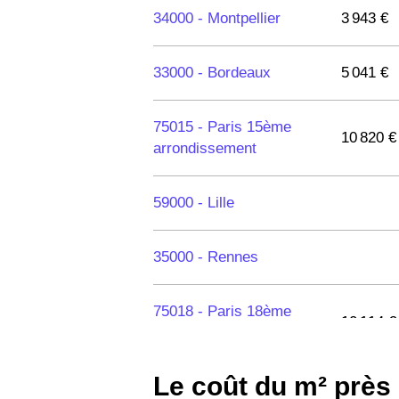
34000 -
Montpellier
3 943 €
33000 -
Bordeaux
5 041 €
75015 -
Paris 15ème
10 820 €
arrondissement
59000 -
Lille
35000 -
Rennes
75018 -
Paris 18ème
10 114 €
arrondissement
Le coût du m² près
75020 -
Paris 20ème
9 623 €