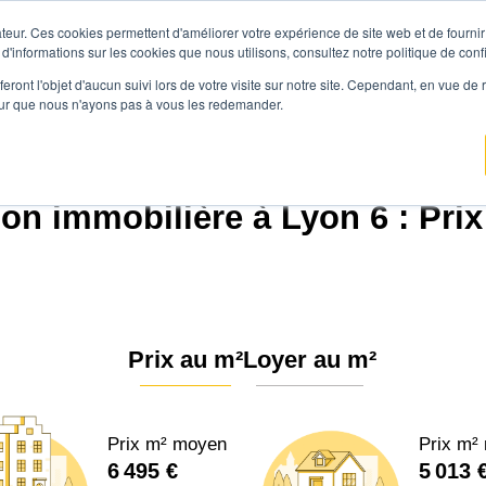
teur. Ces cookies permettent d'améliorer votre expérience de site web et de fournir 
Prix immobilier
Vendre avec Agen
 d'informations sur les cookies que nous utilisons, consultez notre politique de confi
eront l'objet d'aucun suivi lors de votre visite sur notre site. Cependant, en vue d
pour que nous n'ayons pas à vous les redemander.
o
Prix immobilier
Auvergne-Rhône-Alpes
Rhône
Lyon 6ème arrondisse
on immobilière à Lyon 6 : Pri
Prix au m²
Loyer au m²
Prix m² moyen
Prix m²
6 495 €
5 013 