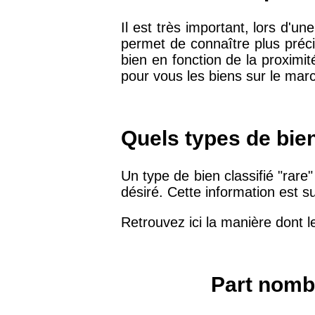
arrondissement
Il est très important, lors d'un
permet de connaître plus préci
75019 -
Paris 19ème
bien en fonction de la proximit
9 231 €
arrondissement
pour vous les biens sur le marc
51100 -
Reims
3 036 €
Quels types de bie
75013 -
Paris 13ème
10 073 €
arrondissement
Un type de bien classifié "rare
désiré. Cette information est s
76600 -
Le Havre
2 455 €
Retrouvez ici la manière dont l
42000 -
Saint-Étienne
1 404 €
Part nombr
75017 -
Paris 17ème
11 454 €