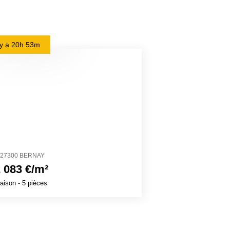
l y a
20h 53m
il y a
1j 4h 27m
27300 BERNAY
74350 CRUSEILL
 083 €/m²
4 061 €/m²
aison
- 5 pièces
Maison
- 7 pièces