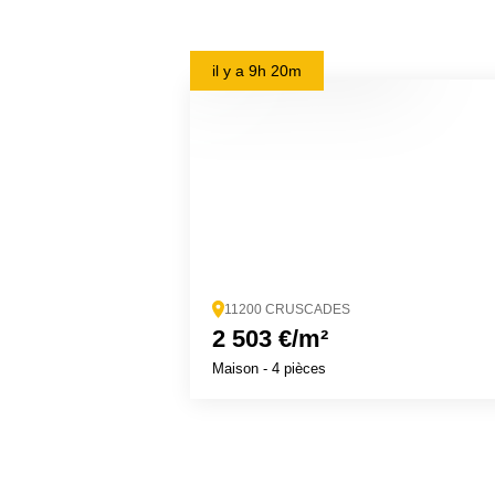
il y a
9h 20m
11200 CRUSCADES
2 503 €/m²
Maison
- 4 pièces