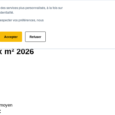
des services plus personnalisés, à la fois sur
ce.immo
Acheter - Louer
Estimer mon bien
dentialité.
e respecter vos préférences, nous
Accepter
Refuser
300)
x m² 2026
 moyen
€