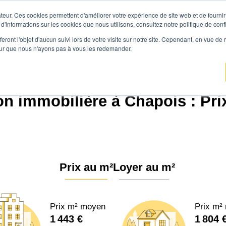
teur. Ces cookies permettent d'améliorer votre expérience de site web et de fournir 
Prix immobilier
Vendre avec Agen
 d'informations sur les cookies que nous utilisons, consultez notre politique de confi
eront l'objet d'aucun suivi lors de votre visite sur notre site. Cependant, en vue d
pour que nous n'ayons pas à vous les redemander.
nce.immo
Prix immobilier
Bourgogne-Franche-Comté
Jura
Chapois (39
on immobilière à Chapois : Pri
Prix au m²
Loyer au m²
Prix m² moyen
Prix m²
1 443 €
1 804 