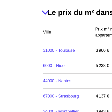
Le prix du m² dans
Prix m²
Ville
apparte
31000 -
Toulouse
3 966 €
6000 -
Nice
5 238 €
44000 -
Nantes
67000 -
Strasbourg
4 137 €
34000 -
Montpellier
3 943 €