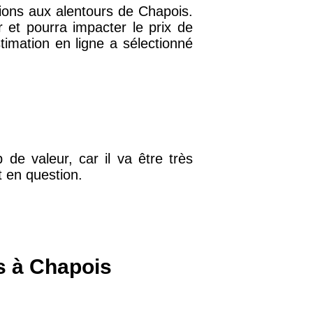
tions aux alentours de Chapois.
r et pourra impacter le prix de
mation en ligne a sélectionné
32 €
11 €
34 €
de valeur, car il va être très
t en question.
12 €
10 €
s à Chapois
37 €