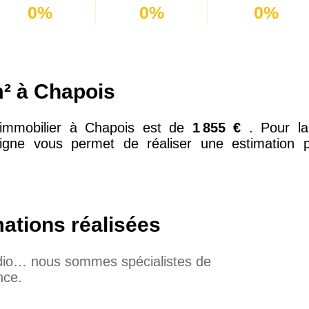
0%
0%
0%
² à Chapois
immobilier à Chapois est de
1 855 €
. Pour l
ligne vous permet de réaliser une estimation p
mations réalisées
udio… nous sommes spécialistes de
nce.