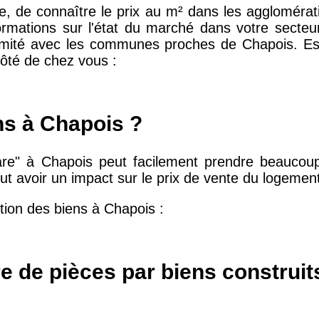
ente, de connaître le prix au m² dans les aggloméra
ormations sur l'état du marché dans votre secteu
imité avec les communes proches de Chapois. Esti
10 415 €
28 €
ôté de chez vous :
2 667 €
13 €
ns à Chapois ?
11 085 €
30 €
are" à Chapois peut facilement prendre beaucoup 
t avoir un impact sur le prix de vente du logemen
2 453 €
12 €
tion des biens à Chapois :
2 013 €
10 €
e de pièces par biens construit
12 687 €
32 €