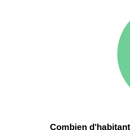
75016 -
Paris 16ème
12 145 €
arrondissement
83000 -
Toulon
3 018 €
38000 -
Grenoble
2 917 €
Combien d'habitant