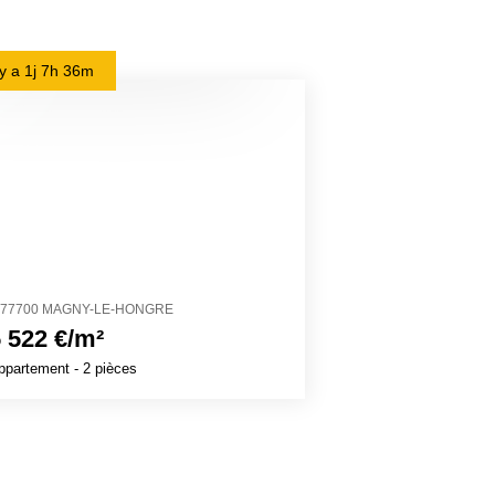
l y a
1j 7h 36m
il y a
1j 8h 59m
77700 MAGNY-LE-HONGRE
27700 VÉZILLON
 522 €/m²
1 320 €/m²
ppartement
- 2 pièces
Maison
- 8 pièces