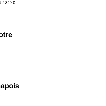
à 2 349 €
otre
hapois