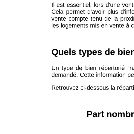
Il est essentiel, lors d'une v
Cela permet d'avoir plus d'inf
75019 -
Paris 19ème
vente compte tenu de la prox
9 231 €
arrondissement
les logements mis en vente à c
51100 -
Reims
3 036 €
Quels types de bie
75013 -
Paris 13ème
10 073 €
arrondissement
Un type de bien répertorié "r
demandé. Cette information peu
76600 -
Le Havre
2 455 €
Retrouvez ci-dessous la réparti
42000 -
Saint-Étienne
1 404 €
Part nombr
75017 -
Paris 17ème
11 454 €
arrondissement