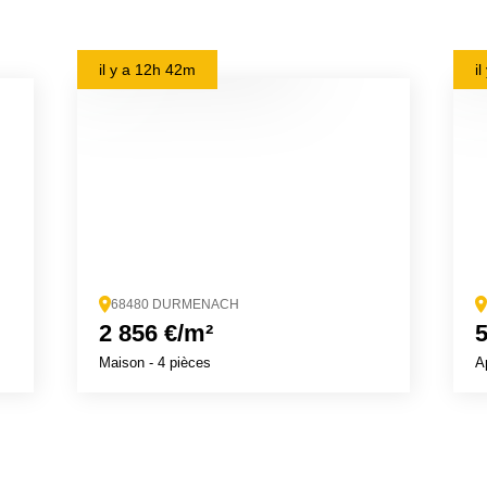
il y a
12h 42m
i
68480 DURMENACH
2 856 €/m²
5
Maison
- 4 pièces
A