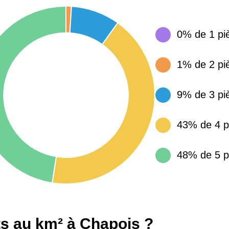
15 155 €
34 €
0% de 1 pi
4 284 €
14 €
1% de 2 pi
9% de 3 pi
3 382 €
14 €
43% de 4 p
48% de 5 p
s au km² à Chapois ?