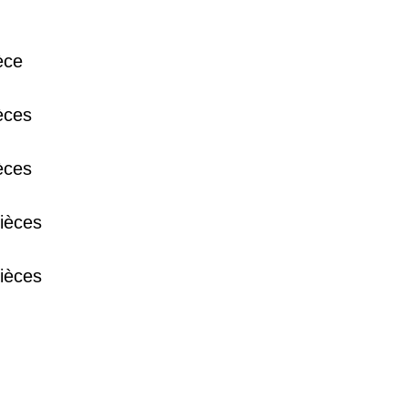
38 €
èce
15 €
èces
èces
13 €
ièces
ièces