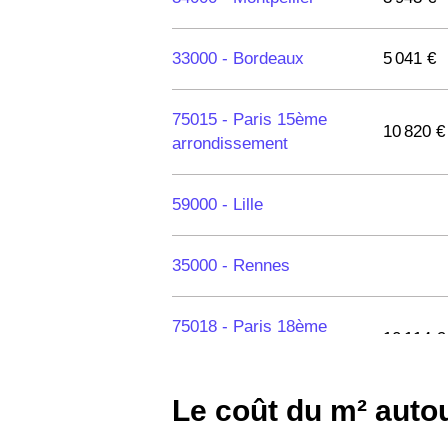
33000 -
Bordeaux
5 041 €
75015 -
Paris 15ème
10 820 €
arrondissement
59000 -
Lille
35000 -
Rennes
75018 -
Paris 18ème
10 114 €
arrondissement
Le coût du m² auto
75020 -
Paris 20ème
9 623 €
arrondissement