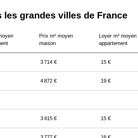
 les grandes villes de France
 moyen
Prix m² moyen
Loyer m² moyen
ment
maison
appartement
3 714 €
15 €
4 872 €
19 €
3 415 €
15 €
3 777 €
16 €