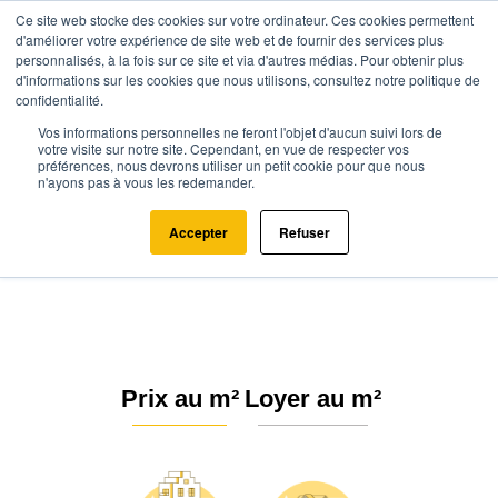
Ce site web stocke des cookies sur votre ordinateur. Ces cookies permettent
d'améliorer votre expérience de site web et de fournir des services plus
personnalisés, à la fois sur ce site et via d'autres médias. Pour obtenir plus
d'informations sur les cookies que nous utilisons, consultez notre politique de
confidentialité.
Vos informations personnelles ne feront l'objet d'aucun suivi lors de
Agence.immo
Prix immobilier
Bourgogne-Franche-Comté
Jura
votre visite sur notre site. Cependant, en vue de respecter vos
préférences, nous devrons utiliser un petit cookie pour que nous
Mesnois (39130)
n'ayons pas à vous les redemander.
Estimation immobilière à Mesnois
Accepter
Refuser
: Prix m² 2026
Prix au m²
Loyer au m²