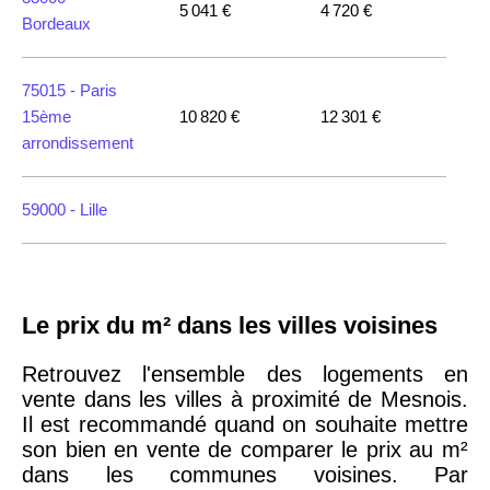
5 041 €
4 720 €
Bordeaux
75015 -
Paris
15ème
10 820 €
12 301 €
arrondissement
59000 -
Lille
35000 -
Rennes
Le prix du m² dans les villes voisines
75018 -
Paris
18ème
10 114 €
11 322 €
Retrouvez l'ensemble des logements en
arrondissement
vente dans les villes à proximité de Mesnois.
Il est recommandé quand on souhaite mettre
son bien en vente de comparer le prix au m²
75020 -
Paris
dans les communes voisines. Par
20ème
9 623 €
11 141 €