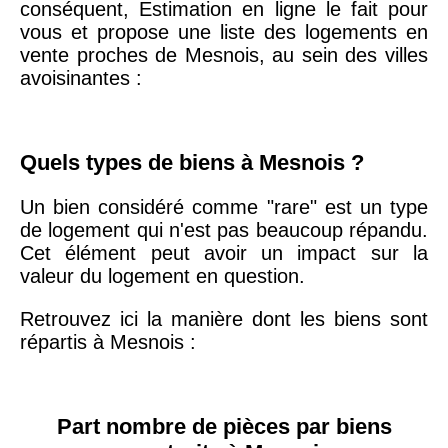
conséquent, Estimation en ligne le fait pour
arrondissement
vous et propose une liste des logements en
vente proches de Mesnois, au sein des villes
avoisinantes :
75019 -
Paris
19ème
9 231 €
10 415 €
arrondissement
Quels types de biens à Mesnois ?
51100 -
Reims
3 036 €
2 667 €
Un bien considéré comme "rare" est un type
de logement qui n'est pas beaucoup répandu.
Cet élément peut avoir un impact sur la
75013 -
Paris
valeur du logement en question.
13ème
10 073 €
11 085 €
arrondissement
Retrouvez ici la manière dont les biens sont
répartis à Mesnois :
76600 -
Le Havre
2 455 €
2 453 €
Part nombre de pièces par biens
42000 -
Saint-
1 404 €
2 013 €
Étienne