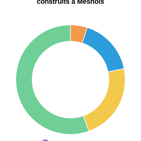
construits à Mesnois
75017 -
Paris
17ème
11 454 €
12 687 €
arrondissement
75016 -
Paris
16ème
12 145 €
15 155 €
arrondissement
83000 -
Toulon
3 018 €
4 284 €
38000 -
Grenoble
2 917 €
3 382 €