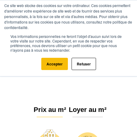
Ce site web stocke des cookies sur votre ordinateur. Ces cookies permettent
d'améliorer votre expérience de site web et de fournir des services plus
personnalisés, à la fois sur ce site et via d'autres médias. Pour obtenir plus
d'informations sur les cookies que nous utilisons, consultez notre politique de
confidentialité.
Vos informations personnelles ne feront l'objet d'aucun suivi lors de
Agence.immo
Prix immobilier
Bourgogne-Franche-Comté
Jura
votre visite sur notre site. Cependant, en vue de respecter vos
préférences, nous devrons utiliser un petit cookie pour que nous
Nevy-sur-Seille (39210)
n'ayons pas à vous les redemander.
Estimation immobilière à Nevy-
Accepter
Refuser
sur-Seille : Prix m² 2026
Prix au m²
Loyer au m²