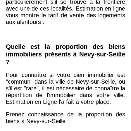
particulièrement s'il se trouve à la frontière
avec une de ces localités. Estimation en ligne
vous montre le tarif de vente des logements
75019 -
Paris
aux alentours :
19ème
9 231 €
10 415 €
arrondissement
Quelle est la proportion des biens
51100 -
Reims
3 036 €
2 667 €
immobiliers présents à Nevy-sur-Seille
?
75013 -
Paris
13ème
10 073 €
11 085 €
Pour connaître si votre bien immobilier est
arrondissement
"commun" dans la ville de Nevy-sur-Seille, ou
s'il est "rare", il est nécessaire de connaître la
répartition de l'immobilier dans votre ville.
76600 -
Le Havre
2 455 €
2 453 €
Estimation en Ligne l'a fait à votre place.
Prenez connaissance de la proportion des
42000 -
Saint-
1 404 €
2 013 €
biens à Nevy-sur-Seille :
Étienne