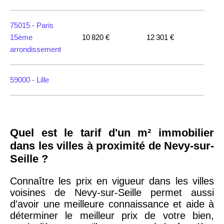
75015 -
Paris
15ème
10 820 €
12 301 €
arrondissement
59000 -
Lille
35000 -
Rennes
Quel est le tarif d'un m² immobilier
75018 -
Paris
dans les villes à proximité de Nevy-sur-
18ème
10 114 €
11 322 €
Seille ?
arrondissement
Connaître les prix en vigueur dans les villes
voisines de Nevy-sur-Seille permet aussi
75020 -
Paris
d'avoir une meilleure connaissance et aide à
20ème
9 623 €
11 141 €
déterminer le meilleur prix de votre bien,
arrondissement