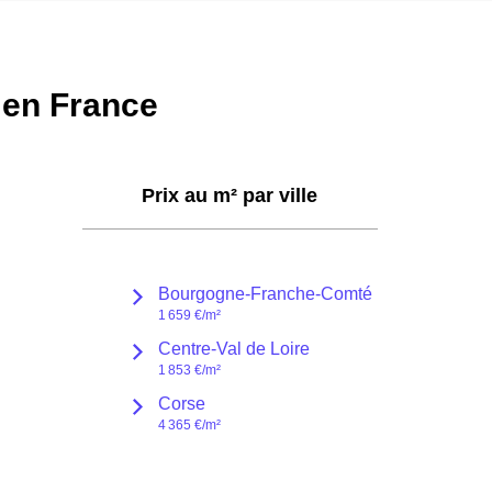
² en France
Prix au m² par
ville
Bourgogne-Franche-Comté
1 659 €
/m²
Centre-Val de Loire
1 853 €
/m²
Corse
4 365 €
/m²