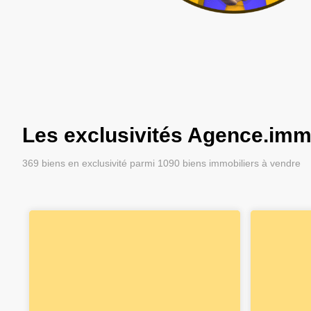
Les exclusivités Agence.im
369
biens en exclusivité parmi
1090
biens immobiliers à vendre