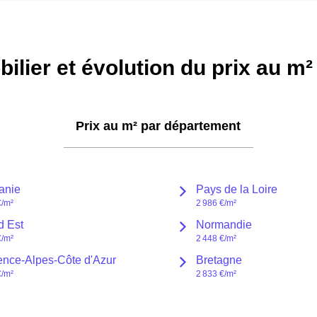
ilier et évolution du prix au m
Prix au m² par
département
anie
Pays de la Loire
€
/m²
2 986 €
/m²
d Est
Normandie
€
/m²
2 448 €
/m²
ence-Alpes-Côte d'Azur
Bretagne
€
/m²
2 833 €
/m²