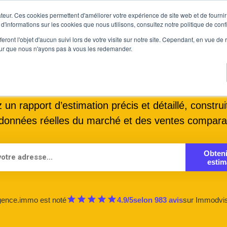
teur. Ces cookies permettent d'améliorer votre expérience de site web et de fournir 
Prix immobilier
Vendre avec Agen
 d'informations sur les cookies que nous utilisons, consultez notre politique de confi
eront l'objet d'aucun suivi lors de votre visite sur notre site. Cependant, en vue d
pour que nous n'ayons pas à vous les redemander.
 valeur de votre bien e
un rapport d’estimation précis et détaillé, construit
données réelles du marché et des ventes compara
Obten
estim
ence.immo est noté
4.9
/5
selon
983
avis
sur
Immodvi