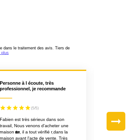
e dans le traitement des avis. Tiers de
 plus
ersonne à l écoute, très
Accompagnem
professionnel, je recommande
(5/5)
Fabien est très sérieux dans son
Monsieur Virama
travail, Nous venons d'acheter une
l'accompagnemen
maison 🏡, il a tout vérifié r,dans la
nouveau bien imm
maison avant l'acte de vente. Très
connaissance du 