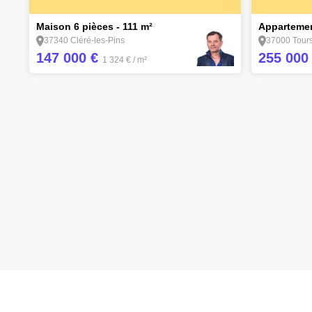
6
14
Maison 6 pièces - 111 m²
Appartemen
37340 Cléré-les-Pins
37000 Tour
147 000 €
255 000
1 324 €
/ m²