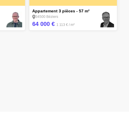
4
Appartement 3 pièces - 57 m²
Ma
34500 Béziers
64 000 €
3
1 113 €
/ m²