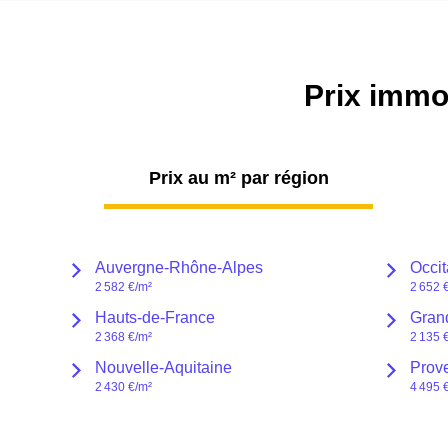
Prix immob
Prix au m² par
région
Auvergne-Rhône-Alpes
Occit
2 582 €
/m²
2 652 
Hauts-de-France
Gran
2 368 €
/m²
2 135 
Nouvelle-Aquitaine
Prov
2 430 €
/m²
4 495 