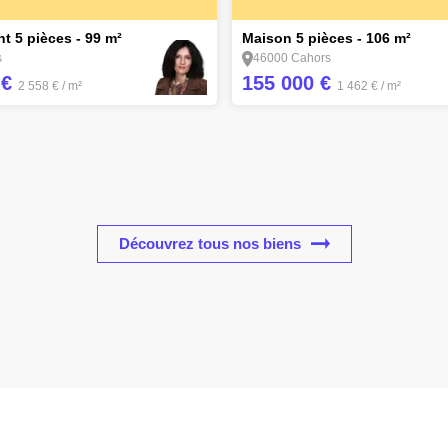
15
t 5 pièces - 99 m²
Maison 5 pièces - 106 m²
s
46000 Cahors
 €
155 000 €
2 558 €
/ m²
1 462 €
/ m²
Découvrez tous nos biens