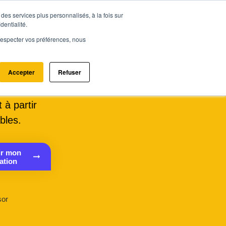
des services plus personnalisés, à la fois sur
ce.immo
Acheter - Louer
Estimer mon bien
dentialité.
e respecter vos préférences, nous
Accepter
Refuser
n 2 minutes
 à partir
bles.
ir mon
ation
sor