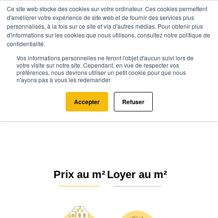
Ce site web stocke des cookies sur votre ordinateur. Ces cookies permettent
d'améliorer votre expérience de site web et de fournir des services plus
personnalisés, à la fois sur ce site et via d'autres médias. Pour obtenir plus
d'informations sur les cookies que nous utilisons, consultez notre politique de
confidentialité.
Vos informations personnelles ne feront l'objet d'aucun suivi lors de
Agence.immo
Prix immobilier
Bourgogne-Franche-Comté
votre visite sur notre site. Cependant, en vue de respecter vos
préférences, nous devrons utiliser un petit cookie pour que nous
Saône-et-Loire
Marcigny (71110)
n'ayons pas à vous les redemander.
Estimation immobilière à
Accepter
Refuser
Marcigny : Prix m² 2026
Prix au m²
Loyer au m²