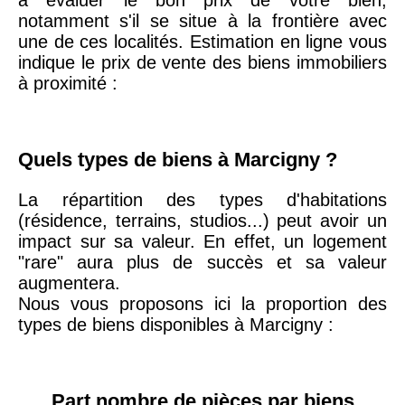
20ème
9 623 €
11 141 €
notamment s'il se situe à la frontière avec
arrondissement
une de ces localités. Estimation en ligne vous
indique le prix de vente des biens immobiliers
à proximité :
75019 -
Paris
19ème
9 231 €
10 415 €
arrondissement
Quels types de biens à Marcigny ?
51100 -
Reims
3 036 €
2 667 €
La répartition des types d'habitations
(résidence, terrains, studios...) peut avoir un
75013 -
impact sur sa valeur. En effet, un logement
Paris
"rare" aura plus de succès et sa valeur
13ème
10 073 €
11 085 €
augmentera.
arrondissement
Nous vous proposons ici la proportion des
types de biens disponibles à Marcigny :
76600 -
Le Havre
2 455 €
2 453 €
42000 -
Saint-
Part nombre de pièces par biens
1 404 €
2 013 €