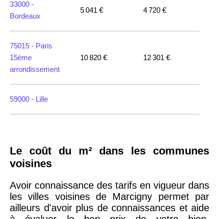
33000 -
5 041 €
4 720 €
Bordeaux
75015 -
Paris
15ème
10 820 €
12 301 €
arrondissement
59000 -
Lille
35000 -
Rennes
Le coût du m² dans les communes
75018 -
Paris
voisines
18ème
10 114 €
11 322 €
arrondissement
Avoir connaissance des tarifs en vigueur dans
les villes voisines de Marcigny permet par
ailleurs d'avoir plus de connaissances et aide
75020 -
Paris
à évaluer le bon prix de votre bien,