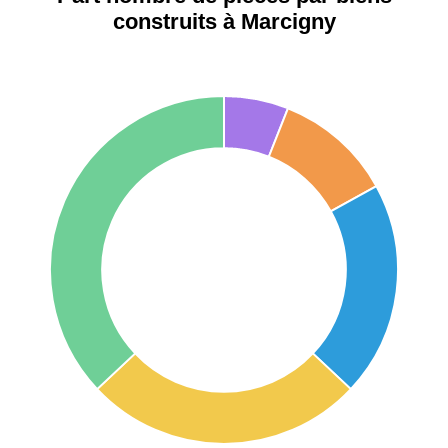
Étienne
construits à Marcigny
75017 -
Paris
17ème
11 454 €
12 687 €
arrondissement
75016 -
Paris
16ème
12 145 €
15 155 €
arrondissement
83000 -
Toulon
3 018 €
4 284 €
38000 -
Grenoble
2 917 €
3 382 €