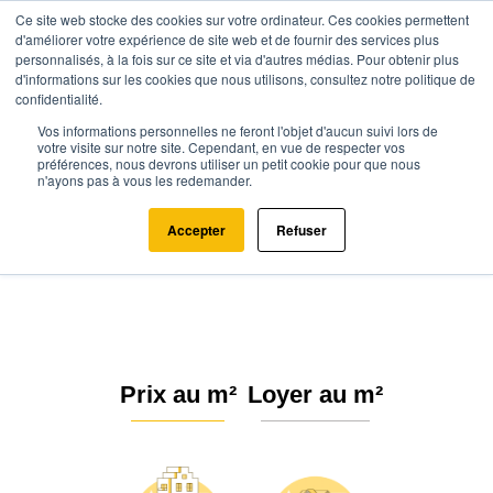
Ce site web stocke des cookies sur votre ordinateur. Ces cookies permettent
d'améliorer votre expérience de site web et de fournir des services plus
personnalisés, à la fois sur ce site et via d'autres médias. Pour obtenir plus
d'informations sur les cookies que nous utilisons, consultez notre politique de
confidentialité.
Vos informations personnelles ne feront l'objet d'aucun suivi lors de
Agence.immo
Prix immobilier
Bourgogne-Franche-Comté
votre visite sur notre site. Cependant, en vue de respecter vos
préférences, nous devrons utiliser un petit cookie pour que nous
Yonne
Béon (89410)
n'ayons pas à vous les redemander.
Estimation immobilière à Béon :
Accepter
Refuser
Prix m² 2026
Prix au m²
Loyer au m²