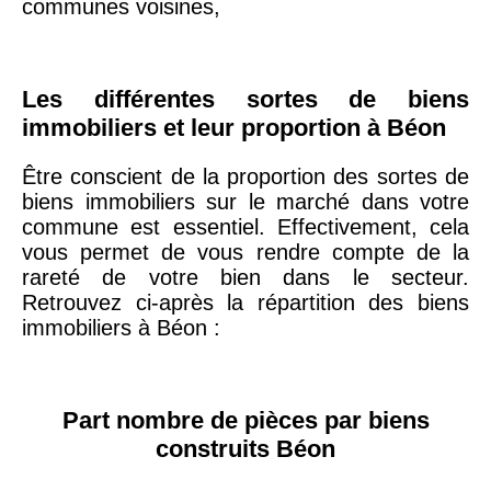
communes voisines,
75019 -
Paris
19ème
9 231 €
10 415 €
arrondissement
Les différentes sortes de biens
immobiliers et leur proportion à Béon
51100 -
Reims
3 036 €
2 667 €
Être conscient de la proportion des sortes de
biens immobiliers sur le marché dans votre
75013 -
commune est essentiel. Effectivement, cela
Paris
vous permet de vous rendre compte de la
13ème
10 073 €
11 085 €
rareté de votre bien dans le secteur.
arrondissement
Retrouvez ci-après la répartition des biens
immobiliers à Béon :
76600 -
Le Havre
2 455 €
2 453 €
42000 -
Saint-
Part nombre de pièces par biens
1 404 €
2 013 €
Étienne
construits Béon