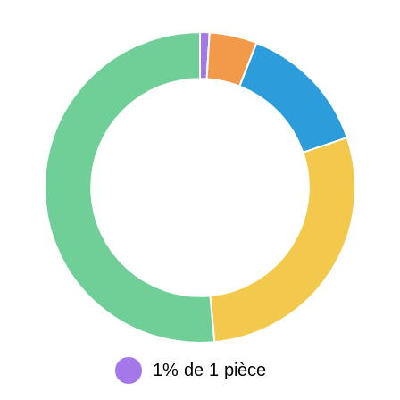
75017 -
Paris
17ème
11 454 €
12 687 €
arrondissement
75016 -
Paris
16ème
12 145 €
15 155 €
arrondissement
83000 -
Toulon
3 018 €
4 284 €
38000 -
Grenoble
2 917 €
3 382 €
1% de 1 pièce