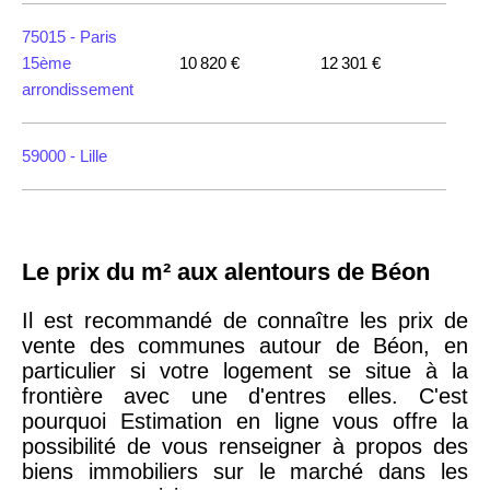
75015 -
Paris
15ème
10 820 €
12 301 €
arrondissement
59000 -
Lille
35000 -
Rennes
Le prix du m² aux alentours de Béon
75018 -
Paris
18ème
10 114 €
11 322 €
Il est recommandé de connaître les prix de
arrondissement
vente des communes autour de Béon, en
particulier si votre logement se situe à la
frontière avec une d'entres elles. C'est
75020 -
Paris
pourquoi Estimation en ligne vous offre la
20ème
9 623 €
11 141 €
possibilité de vous renseigner à propos des
arrondissement
biens immobiliers sur le marché dans les