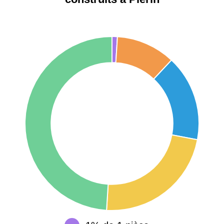
Étienne
75017 -
Paris
17ème
11 454 €
12 687 €
arrondissement
75016 -
Paris
16ème
12 145 €
15 155 €
arrondissement
83000 -
Toulon
3 018 €
4 284 €
38000 -
Grenoble
2 917 €
3 382 €