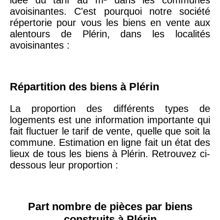
20ème
9 623 €
11 141 €
avoisinantes. C'est pourquoi notre société
arrondissement
répertorie pour vous les biens en vente aux
alentours de Plérin, dans les localités
avoisinantes :
75019 -
Paris
19ème
9 231 €
10 415 €
arrondissement
Répartition des biens à Plérin
51100 -
Reims
3 036 €
2 667 €
La proportion des différents types de
logements est une information importante qui
75013 -
fait fluctuer le tarif de vente, quelle que soit la
Paris
commune. Estimation en ligne fait un état des
13ème
10 073 €
11 085 €
lieux de tous les biens à Plérin. Retrouvez ci-
arrondissement
dessous leur proportion :
76600 -
Le Havre
2 455 €
2 453 €
Part nombre de pièces par biens
42000 -
Saint-
construits à Plérin
1 404 €
2 013 €