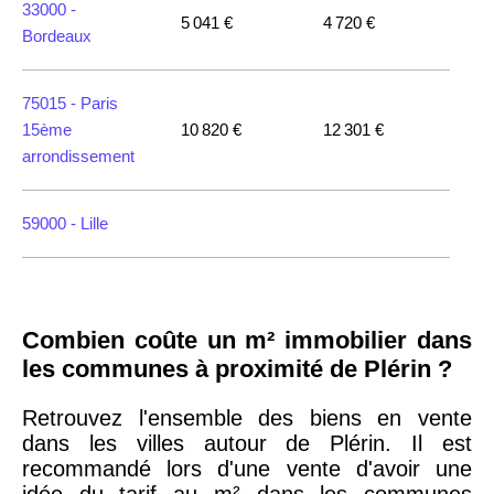
33000 -
5 041 €
4 720 €
Bordeaux
75015 -
Paris
15ème
10 820 €
12 301 €
arrondissement
59000 -
Lille
35000 -
Rennes
Combien coûte un m² immobilier dans
75018 -
Paris
les communes à proximité de Plérin ?
18ème
10 114 €
11 322 €
arrondissement
Retrouvez l'ensemble des biens en vente
dans les villes autour de Plérin. Il est
recommandé lors d'une vente d'avoir une
75020 -
Paris
idée du tarif au m² dans les communes