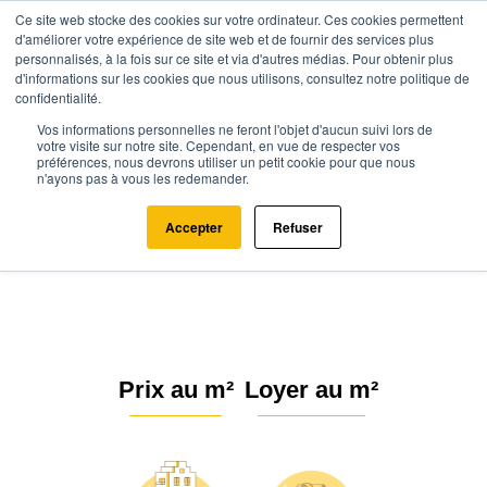
Ce site web stocke des cookies sur votre ordinateur. Ces cookies permettent
d'améliorer votre expérience de site web et de fournir des services plus
personnalisés, à la fois sur ce site et via d'autres médias. Pour obtenir plus
d'informations sur les cookies que nous utilisons, consultez notre politique de
confidentialité.
Vos informations personnelles ne feront l'objet d'aucun suivi lors de
Agence.immo
Prix immobilier
Bretagne
Côtes-d'Armor
votre visite sur notre site. Cependant, en vue de respecter vos
préférences, nous devrons utiliser un petit cookie pour que nous
Plérin (22190)
n'ayons pas à vous les redemander.
Estimation immobilière à Plérin :
Accepter
Refuser
Prix m² 2026
Prix au m²
Loyer au m²