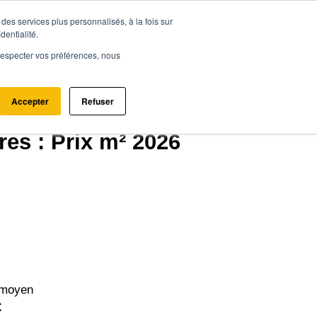
des services plus personnalisés, à la fois sur
ce.immo
Acheter - Louer
Estimer mon bien
dentialité.
e respecter vos préférences, nous
Accepter
Refuser
ères (28220)
res : Prix m² 2026
 moyen
€