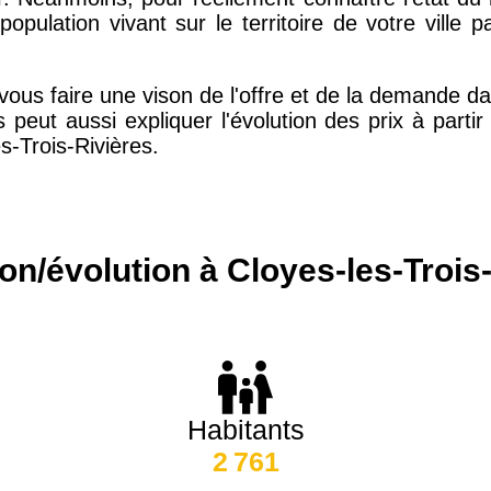
population vivant sur le territoire de votre ville 
15 155 €
34 €
vous faire une vison de l'offre et de la demande da
4 284 €
14 €
s peut aussi expliquer l'évolution des prix à part
es-Trois-Rivières.
3 382 €
14 €
on/évolution à Cloyes-les-Trois
Habitants
2 761