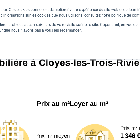
teur. Ces cookies permettent d'améliorer votre expérience de site web et de fournir 
Prix immobilier
Vendre avec Agen
 d'informations sur les cookies que nous utilisons, consultez notre politique de confi
eront l'objet d'aucun suivi lors de votre visite sur notre site. Cependant, en vue d
pour que nous n'ayons pas à vous les redemander.
mo
Prix immobilier
Centre-Val de Loire
Eure-et-Loir
Cloyes-les-Trois-Rivi
lière à Cloyes-les-Trois-Riviè
Prix au m²
Loyer au m²
Prix m²
1 346 
Prix m² moyen