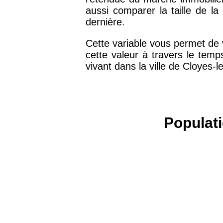
75016 -
Paris 16ème
aussi comparer la taille de la 
12 145 €
arrondissement
dernière.
Cette variable vous permet de 
83000 -
Toulon
3 018 €
cette valeur à travers le temp
vivant dans la ville de Cloyes-l
38000 -
Grenoble
2 917 €
Populati