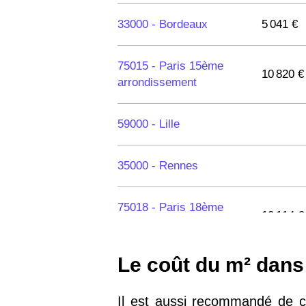
33000 -
Bordeaux
5 041 €
75015 -
Paris 15ème
10 820 €
arrondissement
59000 -
Lille
35000 -
Rennes
75018 -
Paris 18ème
10 114 €
arrondissement
Le coût du m² dans 
75020 -
Paris 20ème
9 623 €
arrondissement
Il est aussi recommandé de c