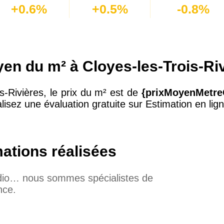
+0.6%
+0.5%
-0.8%
yen du m² à Cloyes-les-Trois-Ri
is-Rivières, le prix du m² est de
{prixMoyenMetre
lisez une évaluation gratuite sur Estimation en lign
mations réalisées
udio… nous sommes spécialistes de
nce.