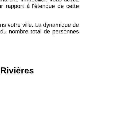
par rapport à l'étendue de cette
38 €
ns votre ville. La dynamique de
15 €
ir du nombre total de personnes
13 €
-Rivières