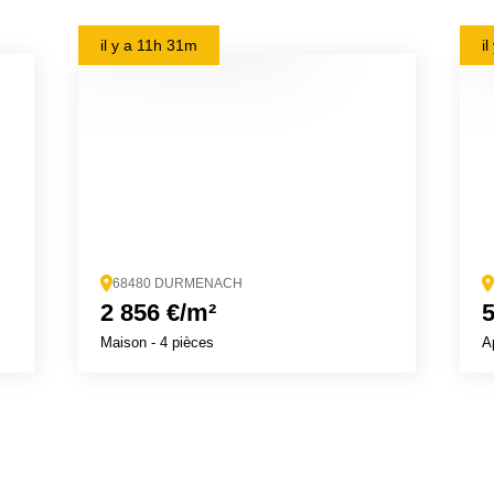
il y a
11h 31m
i
68480 DURMENACH
2 856 €/m²
5
Maison
- 4 pièces
A