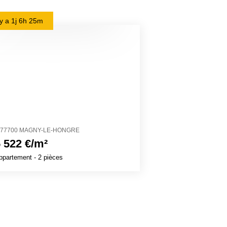
l y a
1j 6h 25m
il y a
1j 7h 49m
77700 MAGNY-LE-HONGRE
27700 VÉZILLON
 522 €/m²
1 320 €/m²
ppartement
- 2 pièces
Maison
- 8 pièces