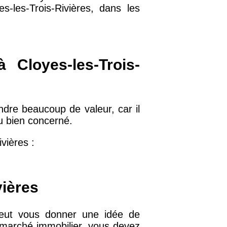
-les-Trois-Rivières, dans les
32 €
11 €
 Cloyes-les-Trois-
34 €
ndre beaucoup de valeur, car il
du bien concerné.
12 €
vières :
10 €
vières
37 €
 peut vous donner une idée de
 marché immobilier, vous devez