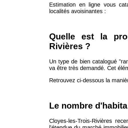
Estimation en ligne vous cat
75019 -
Paris 19ème
localités avoisinantes :
9 231 €
arrondissement
51100 -
Reims
3 036 €
Quelle est la pro
Rivières ?
75013 -
Paris 13ème
10 073 €
arrondissement
Un type de bien catalogué "rar
va être très demandé. Cet éléme
76600 -
Le Havre
2 455 €
Retrouvez ci-dessous la manière
42000 -
Saint-Étienne
1 404 €
Le nombre d'habita
75017 -
Paris 17ème
11 454 €
arrondissement
Cloyes-les-Trois-Rivières re
l'étendue du marché immobilie