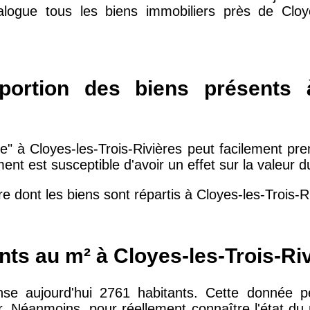
alogue tous les biens immobiliers près de Cloyes
10 415 €
28 €
2 667 €
13 €
portion des biens présents à
11 085 €
30 €
e" à Cloyes-les-Trois-Rivières peut facilement pre
nt est susceptible d'avoir un effet sur la valeur 
2 453 €
12 €
 dont les biens sont répartis à Cloyes-les-Trois-Ri
2 013 €
10 €
nts au m² à Cloyes-les-Trois-Ri
12 687 €
32 €
cense aujourd'hui 2761 habitants. Cette donnée
r. Néanmoins, pour réellement connaître l'état du