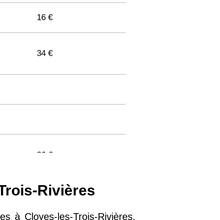
16 €
34 €
36 €
Trois-Rivières
33 €
 à Cloyes-les-Trois-Rivières.