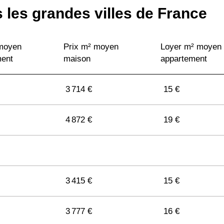
 les grandes villes de France
 moyen
Prix m² moyen
Loyer m² moyen
ment
maison
appartement
3 714 €
15 €
4 872 €
19 €
3 415 €
15 €
3 777 €
16 €