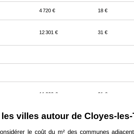
4 720 €
18 €
12 301 €
31 €
11 322 €
31 €
les villes autour de Cloyes-les-
11 141 €
29 €
onsidérer le coût du m² des communes adjacentes