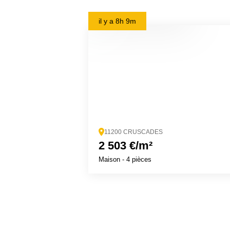
il y a
8h 9m
11200 CRUSCADES
2 503 €/m²
Maison
- 4 pièces