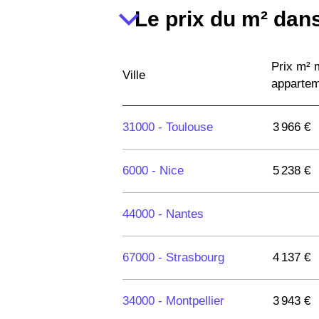
Le prix du m² dans
Prix m²
Ville
apparte
31000 -
Toulouse
3 966 €
6000 -
Nice
5 238 €
44000 -
Nantes
67000 -
Strasbourg
4 137 €
34000 -
Montpellier
3 943 €