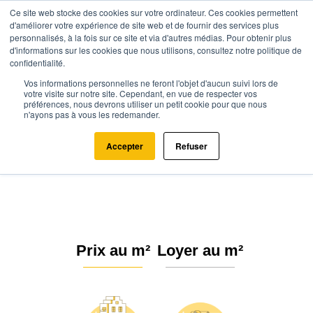
Ce site web stocke des cookies sur votre ordinateur. Ces cookies permettent
d'améliorer votre expérience de site web et de fournir des services plus
personnalisés, à la fois sur ce site et via d'autres médias. Pour obtenir plus
d'informations sur les cookies que nous utilisons, consultez notre politique de
confidentialité.
Vos informations personnelles ne feront l'objet d'aucun suivi lors de
Agence.immo
Prix immobilier
Centre-Val de Loire
Eure-et-Loir
votre visite sur notre site. Cependant, en vue de respecter vos
préférences, nous devrons utiliser un petit cookie pour que nous
Dreux (28100)
n'ayons pas à vous les redemander.
Estimation immobilière à Dreux :
Accepter
Refuser
Prix m² 2026
Prix au m²
Loyer au m²