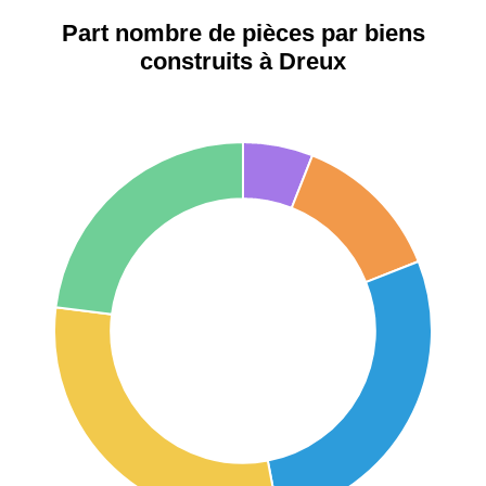
Part nombre de pièces par biens
construits à Dreux
75017 -
Paris
17ème
11 454 €
12 687 €
arrondissement
75016 -
Paris
16ème
12 145 €
15 155 €
arrondissement
83000 -
Toulon
3 018 €
4 284 €
38000 -
Grenoble
2 917 €
3 382 €