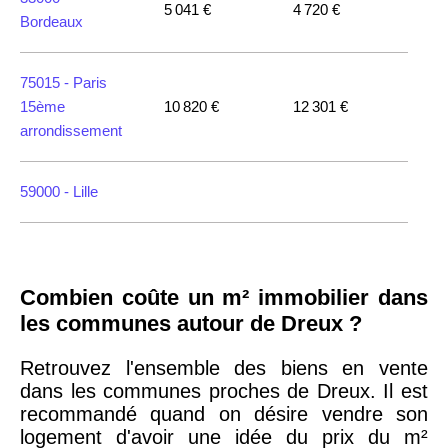
5 041 €
4 720 €
Bordeaux
75015 -
Paris
15ème
10 820 €
12 301 €
arrondissement
59000 -
Lille
35000 -
Rennes
Combien coûte un m² immobilier dans
75018 -
Paris
les communes autour de Dreux ?
18ème
10 114 €
11 322 €
arrondissement
Retrouvez l'ensemble des biens en vente
dans les communes proches de Dreux. Il est
recommandé quand on désire vendre son
75020 -
Paris
logement d'avoir une idée du prix du m²
20ème
9 623 €
11 141 €