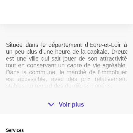
Située dans le département d’Eure-et-Loir à
un peu plus d’une heure de la capitale, Dreux
est une ville qui sait jouer de son attractivité
tout en conservant un cadre de vie agréable.
Dans la commune, le marché de l’immobilier
est accessible, avec des prix relativement
stables au regard des dernières années.
Temps moyen de lecture
: 6 minutes et 30
Voir plus
secondes
Présentation de la ville de
Dreux
Services