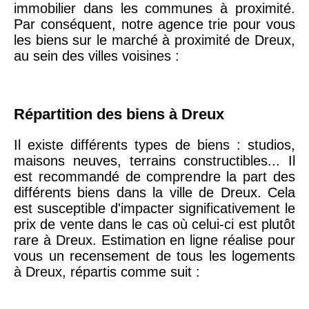
immobilier dans les communes à proximité.
arrondissement
Par conséquent, notre agence trie pour vous
les biens sur le marché à proximité de Dreux,
au sein des villes voisines :
75019 -
Paris
19ème
9 231 €
10 415 €
arrondissement
Répartition des biens à Dreux
51100 -
Reims
3 036 €
2 667 €
Il existe différents types de biens : studios,
maisons neuves, terrains constructibles... Il
75013 -
est recommandé de comprendre la part des
Paris
différents biens dans la ville de Dreux. Cela
13ème
10 073 €
11 085 €
est susceptible d'impacter significativement le
arrondissement
prix de vente dans le cas où celui-ci est plutôt
rare à Dreux. Estimation en ligne réalise pour
76600 -
Le Havre
2 455 €
2 453 €
vous un recensement de tous les logements
à Dreux, répartis comme suit :
42000 -
Saint-
1 404 €
2 013 €
Étienne