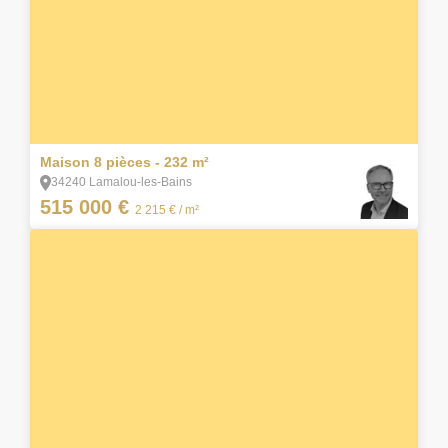
9
Maison 8 pièces - 232 m²
34240 Lamalou-les-Bains
515 000 €
2 215 €
/ m²