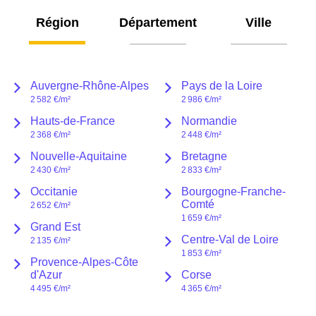
région
département
ville
Auvergne-Rhône-Alpes
Pays de la Loire
2 582 €
/m²
2 986 €
/m²
Hauts-de-France
Normandie
2 368 €
/m²
2 448 €
/m²
Nouvelle-Aquitaine
Bretagne
2 430 €
/m²
2 833 €
/m²
Occitanie
Bourgogne-Franche-
Comté
2 652 €
/m²
1 659 €
/m²
Grand Est
Centre-Val de Loire
2 135 €
/m²
1 853 €
/m²
Provence-Alpes-Côte
d'Azur
Corse
4 495 €
/m²
4 365 €
/m²