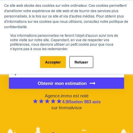
Ce site web stocke des cookies sur votre ordinateur. Ces cookies permettent
d'améliorer votre expérience de site web et de fournir des services plus
personnalisés, à la fois sur ce site et via d'autres médias. Pour obtenir plus
d'informations sur les cookies que nous utilisons, consultez notre politique de
confidentialité.
Estimez la valeur de votre bien
Vos informations personnelles ne feront l'objet d'aucun suivi lors de
en 2 minutes
votre visite sur notre site. Cependant, en vue de respecter vos
préférences, nous devrons utiliser un petit cookie pour que nous
Recevez un rapport d’estimation précis et détaillé, construit à
n'ayons pas à vous les redemander.
partir des données réelles du marché et des ventes
comparables.
Accepter
Refuser
Obtenir mon estimation
Agence.immo est noté
4.9
/5
selon
983
avis
sur
Immodvisor