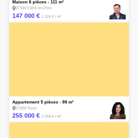
Maison 6 pièces - 111 m²
37340 Cléré-les-Pins
147 000 €
1 324 €
/ m²
14
Appartement 5 pièces - 99 m²
37000 Tours
255 000 €
2 558 €
/ m²