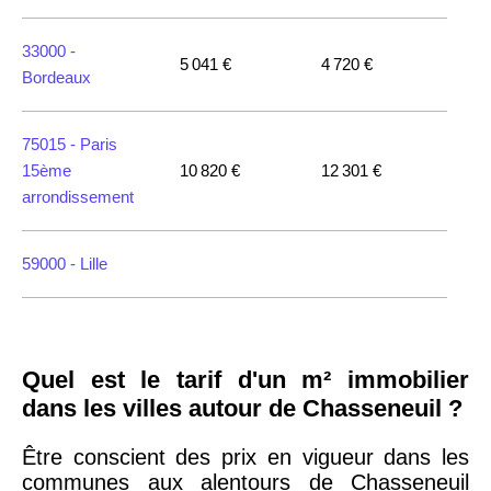
33000 -
5 041 €
4 720 €
Bordeaux
75015 -
Paris
15ème
10 820 €
12 301 €
arrondissement
59000 -
Lille
35000 -
Rennes
Quel est le tarif d'un m² immobilier
75018 -
Paris
dans les villes autour de Chasseneuil ?
18ème
10 114 €
11 322 €
arrondissement
Être conscient des prix en vigueur dans les
communes aux alentours de Chasseneuil