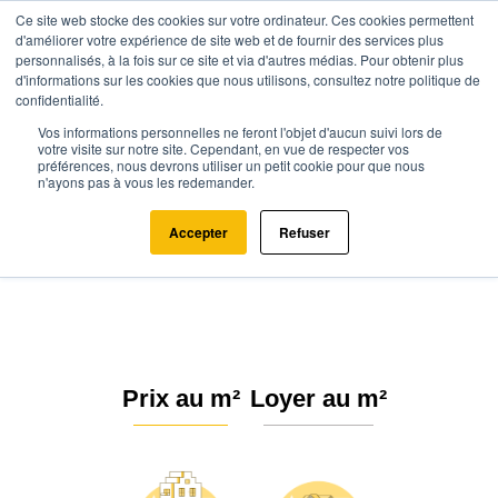
Ce site web stocke des cookies sur votre ordinateur. Ces cookies permettent
d'améliorer votre expérience de site web et de fournir des services plus
personnalisés, à la fois sur ce site et via d'autres médias. Pour obtenir plus
d'informations sur les cookies que nous utilisons, consultez notre politique de
confidentialité.
Vos informations personnelles ne feront l'objet d'aucun suivi lors de
Agence.immo
Prix immobilier
Centre-Val de Loire
Indre
votre visite sur notre site. Cependant, en vue de respecter vos
préférences, nous devrons utiliser un petit cookie pour que nous
Chasseneuil (36800)
n'ayons pas à vous les redemander.
Estimation immobilière à
Accepter
Refuser
Chasseneuil : Prix m² 2026
Prix au m²
Loyer au m²