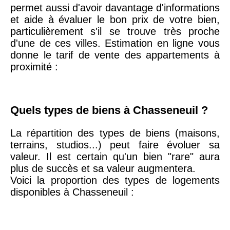
permet aussi d'avoir davantage d'informations
75020 -
Paris
et aide à évaluer le bon prix de votre bien,
20ème
9 623 €
11 141 €
particulièrement s'il se trouve très proche
arrondissement
d'une de ces villes. Estimation en ligne vous
donne le tarif de vente des appartements à
proximité :
75019 -
Paris
19ème
9 231 €
10 415 €
arrondissement
Quels types de biens à Chasseneuil ?
51100 -
Reims
3 036 €
2 667 €
La répartition des types de biens (maisons,
terrains, studios...) peut faire évoluer sa
75013 -
valeur. Il est certain qu'un bien "rare" aura
Paris
plus de succès et sa valeur augmentera.
13ème
10 073 €
11 085 €
Voici la proportion des types de logements
arrondissement
disponibles à Chasseneuil :
76600 -
Le Havre
2 455 €
2 453 €