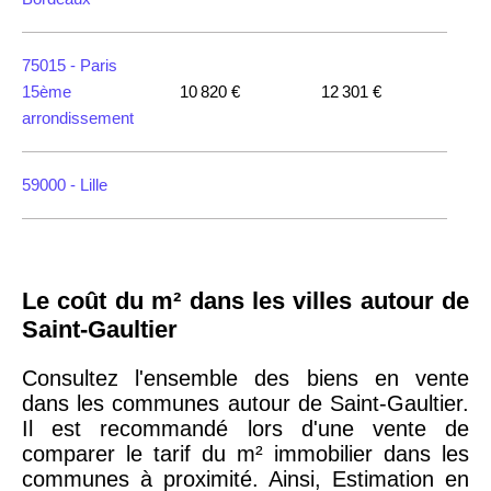
75015 -
Paris
15ème
10 820 €
12 301 €
arrondissement
59000 -
Lille
35000 -
Rennes
Le coût du m² dans les villes autour de
75018 -
Paris
Saint-Gaultier
18ème
10 114 €
11 322 €
arrondissement
Consultez l'ensemble des biens en vente
dans les communes autour de Saint-Gaultier.
Il est recommandé lors d'une vente de
75020 -
Paris
comparer le tarif du m² immobilier dans les
20ème
9 623 €
11 141 €
communes à proximité. Ainsi, Estimation en
arrondissement