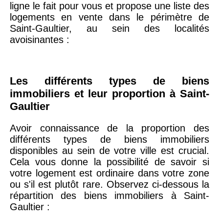
ligne le fait pour vous et propose une liste des
logements en vente dans le périmètre de
Saint-Gaultier, au sein des localités
75019 -
Paris
avoisinantes :
19ème
9 231 €
10 415 €
arrondissement
Les différents types de biens
51100 -
Reims
3 036 €
2 667 €
immobiliers et leur proportion à Saint-
Gaultier
75013 -
Paris
13ème
10 073 €
11 085 €
Avoir connaissance de la proportion des
arrondissement
différents types de biens immobiliers
disponibles au sein de votre ville est crucial.
Cela vous donne la possibilité de savoir si
76600 -
Le Havre
2 455 €
2 453 €
votre logement est ordinaire dans votre zone
ou s'il est plutôt rare. Observez ci-dessous la
répartition des biens immobiliers à Saint-
42000 -
Saint-
1 404 €
2 013 €
Gaultier :
Étienne