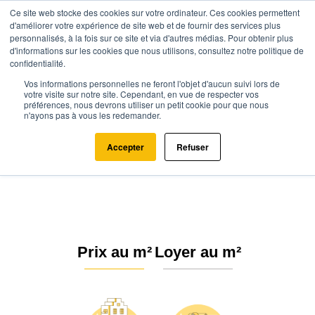
Ce site web stocke des cookies sur votre ordinateur. Ces cookies permettent
d'améliorer votre expérience de site web et de fournir des services plus
personnalisés, à la fois sur ce site et via d'autres médias. Pour obtenir plus
d'informations sur les cookies que nous utilisons, consultez notre politique de
confidentialité.
Vos informations personnelles ne feront l'objet d'aucun suivi lors de
Agence.immo
Prix immobilier
Centre-Val de Loire
Indre
votre visite sur notre site. Cependant, en vue de respecter vos
préférences, nous devrons utiliser un petit cookie pour que nous
Saint-Gaultier (36800)
n'ayons pas à vous les redemander.
Estimation immobilière à Saint-
Accepter
Refuser
Gaultier : Prix m² 2026
Prix au m²
Loyer au m²