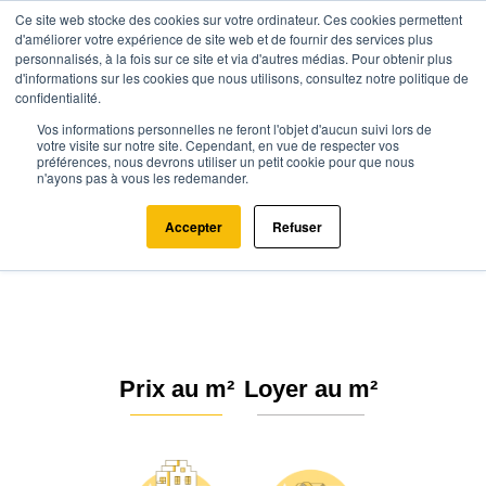
Ce site web stocke des cookies sur votre ordinateur. Ces cookies permettent
d'améliorer votre expérience de site web et de fournir des services plus
personnalisés, à la fois sur ce site et via d'autres médias. Pour obtenir plus
d'informations sur les cookies que nous utilisons, consultez notre politique de
confidentialité.
Vos informations personnelles ne feront l'objet d'aucun suivi lors de
Agence.immo
Prix immobilier
Centre-Val de Loire
Loir-et-Cher
votre visite sur notre site. Cependant, en vue de respecter vos
préférences, nous devrons utiliser un petit cookie pour que nous
Châtillon-sur-Cher (41130)
n'ayons pas à vous les redemander.
Estimation immobilière à
Accepter
Refuser
Châtillon-sur-Cher : Prix m² 2026
Prix au m²
Loyer au m²