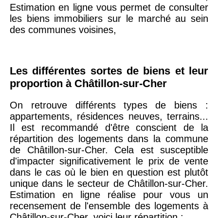
20ème
9 623 €
11 141 €
Estimation en ligne vous permet de consulter
arrondissement
les biens immobiliers sur le marché au sein
des communes voisines,
75019 -
Paris
19ème
9 231 €
10 415 €
arrondissement
Les différentes sortes de biens et leur
proportion à Châtillon-sur-Cher
51100 -
Reims
3 036 €
2 667 €
On retrouve différents types de biens :
appartements, résidences neuves, terrains...
75013 -
Paris
Il est recommandé d'être conscient de la
13ème
10 073 €
11 085 €
répartition des logements dans la commune
arrondissement
de Châtillon-sur-Cher. Cela est susceptible
d'impacter significativement le prix de vente
dans le cas où le bien en question est plutôt
76600 -
Le Havre
2 455 €
2 453 €
unique dans le secteur de Châtillon-sur-Cher.
Estimation en ligne réalise pour vous un
recensement de l'ensemble des logements à
42000 -
Saint-
1 404 €
2 013 €
Châtillon-sur-Cher, voici leur répartition :