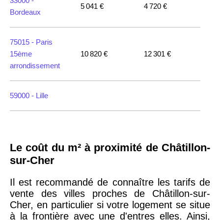
33000 -
5 041 €
4 720 €
Bordeaux
75015 -
Paris
15ème
10 820 €
12 301 €
arrondissement
59000 -
Lille
35000 -
Rennes
Le coût du m² à proximité de Châtillon-
75018 -
Paris
sur-Cher
18ème
10 114 €
11 322 €
arrondissement
Il est recommandé de connaître les tarifs de
vente des villes proches de Châtillon-sur-
Cher, en particulier si votre logement se situe
75020 -
Paris
à la frontière avec une d'entres elles. Ainsi,