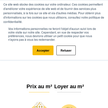
Ce site web stocke des cookies sur votre ordinateur. Ces cookies permettent
d'améliorer votre expérience de site web et de fournir des services plus
personnalisés, à la fois sur ce site et via d'autres médias. Pour obtenir plus
d'informations sur les cookies que nous utilisons, consultez notre politique de
confidentialité.
Vos informations personnelles ne feront l'objet d'aucun suivi lors de
Agence.immo
Prix immobilier
Centre-Val de Loire
Loiret
votre visite sur notre site. Cependant, en vue de respecter vos
préférences, nous devrons utiliser un petit cookie pour que nous
Châtillon-sur-Loire (45360)
n'ayons pas à vous les redemander.
Estimation immobilière à
Accepter
Refuser
Châtillon-sur-Loire : Prix m² 2026
Prix au m²
Loyer au m²