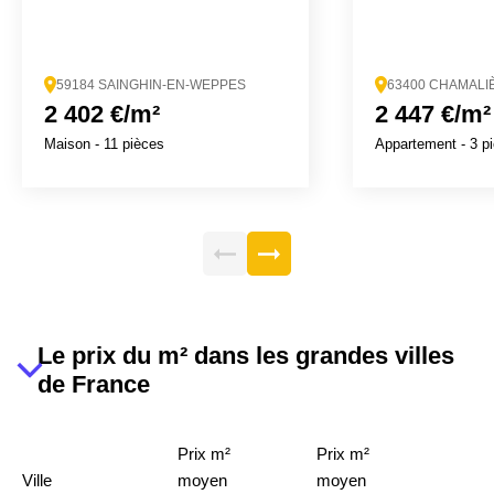
59184 SAINGHIN-EN-WEPPES
63400 CHAMALI
2 402 €/m²
2 447 €/m²
Maison
- 11 pièces
Appartement
- 3 p
Le prix du m² dans les grandes villes
de France
Prix m²
Prix m²
Ville
moyen
moyen