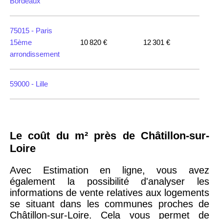
Bordeaux
75015 -
Paris
15ème
10 820 €
12 301 €
arrondissement
59000 -
Lille
35000 -
Rennes
Le coût du m² près de Châtillon-sur-
75018 -
Paris
Loire
18ème
10 114 €
11 322 €
arrondissement
Avec Estimation en ligne, vous avez
également la possibilité d'analyser les
informations de vente relatives aux logements
75020 -
Paris
se situant dans les communes proches de
20ème
9 623 €
11 141 €
Châtillon-sur-Loire. Cela vous permet de