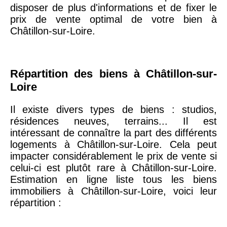
arrondissement
disposer de plus d'informations et de fixer le
prix de vente optimal de votre bien à
Châtillon-sur-Loire.
75019 -
Paris
19ème
9 231 €
10 415 €
arrondissement
Répartition des biens à Châtillon-sur-
Loire
51100 -
Reims
3 036 €
2 667 €
Il existe divers types de biens : studios,
75013 -
Paris
résidences neuves, terrains... Il est
13ème
10 073 €
11 085 €
intéressant de connaître la part des différents
arrondissement
logements à Châtillon-sur-Loire. Cela peut
impacter considérablement le prix de vente si
celui-ci est plutôt rare à Châtillon-sur-Loire.
76600 -
Le Havre
2 455 €
2 453 €
Estimation en ligne liste tous les biens
immobiliers à Châtillon-sur-Loire, voici leur
répartition :
42000 -
Saint-
1 404 €
2 013 €
Étienne