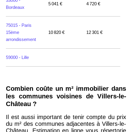
33000 -
5 041 €
4 720 €
Bordeaux
75015 -
Paris
15ème
10 820 €
12 301 €
arrondissement
59000 -
Lille
35000 -
Rennes
Combien coûte un m² immobilier dans
75018 -
Paris
les communes voisines de Villers-le-
18ème
10 114 €
11 322 €
Château ?
arrondissement
Il est aussi important de tenir compte du prix
du m² des communes adjacentes à Villers-le-
75020 -
Paris
Château. Estimation en ligne vous répertorie