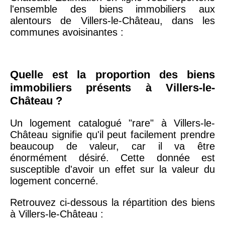
20ème
9 623 €
11 141 €
l'ensemble des biens immobiliers aux
arrondissement
alentours de Villers-le-Château, dans les
communes avoisinantes :
75019 -
Paris
19ème
9 231 €
10 415 €
arrondissement
Quelle est la proportion des biens
immobiliers présents à Villers-le-
51100 -
Reims
3 036 €
2 667 €
Château ?
Un logement catalogué "rare" à Villers-le-
75013 -
Paris
Château signifie qu'il peut facilement prendre
13ème
10 073 €
11 085 €
beaucoup de valeur, car il va être
arrondissement
énormément désiré. Cette donnée est
susceptible d'avoir un effet sur la valeur du
logement concerné.
76600 -
Le Havre
2 455 €
2 453 €
Retrouvez ci-dessous la répartition des biens
à Villers-le-Château :
42000 -
Saint-
1 404 €
2 013 €