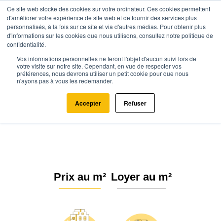
Ce site web stocke des cookies sur votre ordinateur. Ces cookies permettent
d'améliorer votre expérience de site web et de fournir des services plus
personnalisés, à la fois sur ce site et via d'autres médias. Pour obtenir plus
d'informations sur les cookies que nous utilisons, consultez notre politique de
confidentialité.
Vos informations personnelles ne feront l'objet d'aucun suivi lors de
Agence.immo
Prix immobilier
Grand Est
Marne
votre visite sur notre site. Cependant, en vue de respecter vos
préférences, nous devrons utiliser un petit cookie pour que nous
Villers-le-Château (51510)
n'ayons pas à vous les redemander.
Estimation immobilière à Villers-
Accepter
Refuser
le-Château : Prix m² 2026
Prix au m²
Loyer au m²