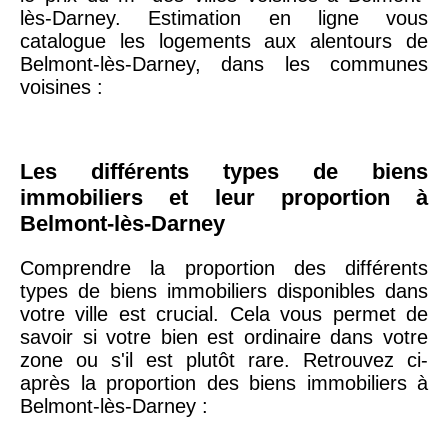
75020 -
Paris
lès-Darney. Estimation en ligne vous
20ème
9 623 €
11 141 €
catalogue les logements aux alentours de
arrondissement
Belmont-lès-Darney, dans les communes
voisines :
75019 -
Paris
19ème
9 231 €
10 415 €
arrondissement
Les différents types de biens
immobiliers et leur proportion à
51100 -
Reims
3 036 €
2 667 €
Belmont-lès-Darney
Comprendre la proportion des différents
75013 -
Paris
types de biens immobiliers disponibles dans
13ème
10 073 €
11 085 €
votre ville est crucial. Cela vous permet de
arrondissement
savoir si votre bien est ordinaire dans votre
zone ou s'il est plutôt rare. Retrouvez ci-
après la proportion des biens immobiliers à
76600 -
Le Havre
2 455 €
2 453 €
Belmont-lès-Darney :