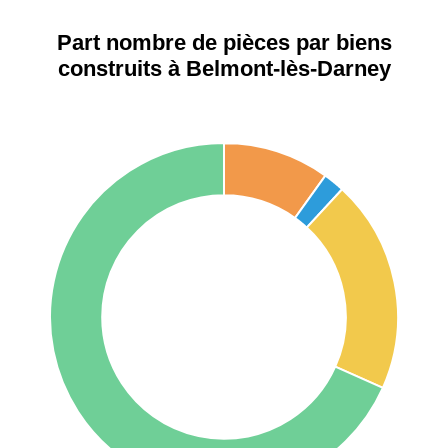
42000 -
Saint-
1 404 €
2 013 €
Étienne
Part nombre de pièces par biens
construits à Belmont-lès-Darney
75017 -
Paris
17ème
11 454 €
12 687 €
arrondissement
75016 -
Paris
16ème
12 145 €
15 155 €
arrondissement
83000 -
Toulon
3 018 €
4 284 €
38000 -
Grenoble
2 917 €
3 382 €