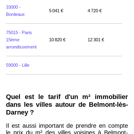
33000 -
5 041 €
4 720 €
Bordeaux
75015 -
Paris
15ème
10 820 €
12 301 €
arrondissement
59000 -
Lille
35000 -
Rennes
Quel est le tarif d'un m² immobilier
75018 -
Paris
dans les villes autour de Belmont-lès-
18ème
10 114 €
11 322 €
Darney ?
arrondissement
Il est aussi important de prendre en compte
le prix du m² des villes voisines à Belmont-