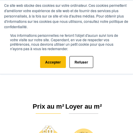
Ce site web stocke des cookies sur votre ordinateur. Ces cookies permettent
d'améliorer votre expérience de site web et de fournir des services plus
personnalisés, à la fois sur ce site et via d'autres médias. Pour obtenir plus
d'informations sur les cookies que nous utilisons, consultez notre politique de
confidentialité.
Vos informations personnelles ne feront l'objet d'aucun suivi lors de
Agence.immo
Prix immobilier
Grand Est
Vosges
votre visite sur notre site. Cependant, en vue de respecter vos
préférences, nous devrons utiliser un petit cookie pour que nous
Belmont-lès-Darney (88260)
n'ayons pas à vous les redemander.
Estimation immobilière à
Accepter
Refuser
Belmont-lès-Darney : Prix m² 2026
Prix au m²
Loyer au m²