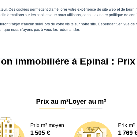
teur. Ces cookies permettent d'améliorer votre expérience de site web et de fournir 
Prix immobilier
Vendre avec Agen
 d'informations sur les cookies que nous utilisons, consultez notre politique de confi
eront l'objet d'aucun suivi lors de votre visite sur notre site. Cependant, en vue d
pour que nous n'ayons pas à vous les redemander.
Agence.immo
Prix immobilier
Grand Est
Vosges
Épinal (88000)
ion immobilière à Épinal : Prix
Prix au m²
Loyer au m²
Prix m² moyen
Prix m²
1 505 €
1 769 