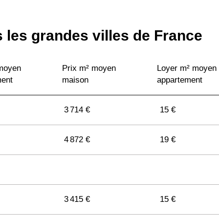
 les grandes villes de France
 moyen
Prix m² moyen
Loyer m² moyen
ment
maison
appartement
3 714 €
15 €
4 872 €
19 €
3 415 €
15 €