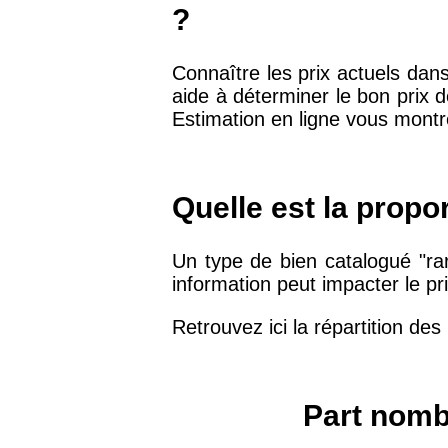
arrondissement
?
Connaître les prix actuels dans
75019 -
Paris 19ème
9 231 €
aide à déterminer le bon prix d
arrondissement
Estimation en ligne vous montr
51100 -
Reims
3 036 €
Quelle est la propo
75013 -
Paris 13ème
10 073 €
arrondissement
Un type de bien catalogué "rar
information peut impacter le pr
76600 -
Le Havre
2 455 €
Retrouvez ici la répartition des
42000 -
Saint-Étienne
1 404 €
Part nombr
75017 -
Paris 17ème
11 454 €