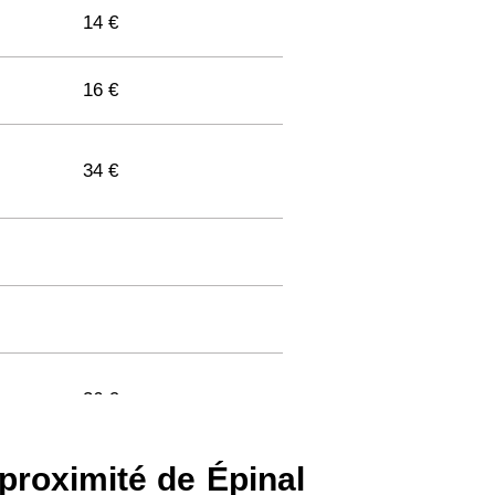
14 €
16 €
34 €
36 €
proximité de Épinal
33 €