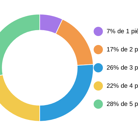
15 155 €
34 €
7% de 1 pi
4 284 €
14 €
17% de 2 p
3 382 €
14 €
26% de 3 p
22% de 4 p
28% de 5 p