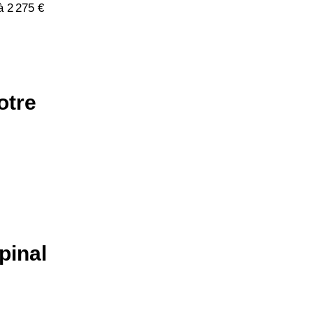
à 2 275 €
otre
pinal