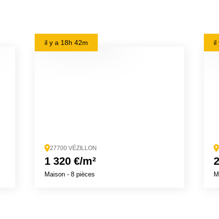
il y a
18h 42m
i
27700 VÉZILLON
1 320 €/m²
2
Maison
- 8 pièces
M