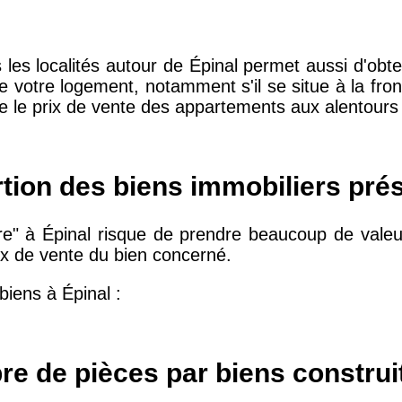
 les localités autour de Épinal permet aussi d'obt
10 415 €
28 €
e votre logement, notamment s'il se situe à la fron
e le prix de vente des appartements aux alentours 
2 667 €
13 €
rtion des biens immobiliers pré
11 085 €
30 €
e" à Épinal risque de prendre beaucoup de valeur,
ix de vente du bien concerné.
2 453 €
12 €
 biens à Épinal :
2 013 €
10 €
e de pièces par biens construi
12 687 €
32 €