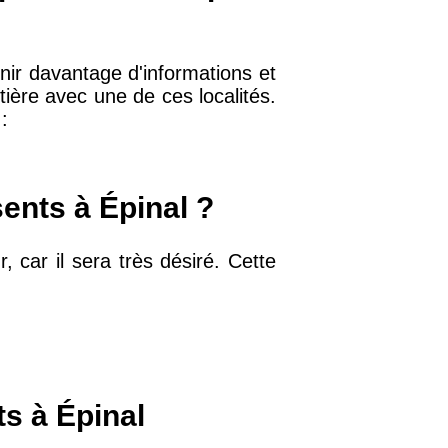
enir davantage d'informations et
32 €
tière avec une de ces localités.
:
11 €
sents à Épinal ?
34 €
 car il sera très désiré. Cette
12 €
10 €
ts à Épinal
37 €