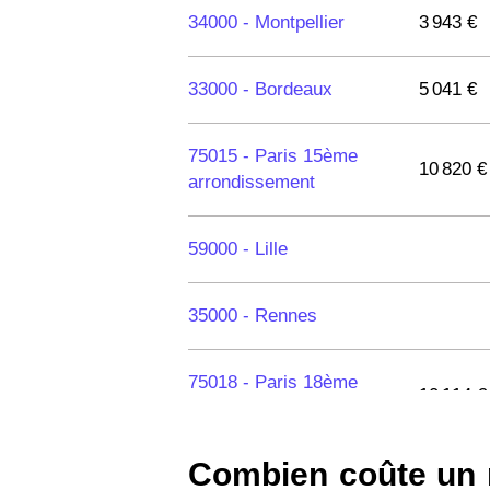
34000 -
Montpellier
3 943 €
33000 -
Bordeaux
5 041 €
75015 -
Paris 15ème
10 820 €
arrondissement
59000 -
Lille
35000 -
Rennes
75018 -
Paris 18ème
10 114 €
arrondissement
Combien coûte un m
75020 -
Paris 20ème
9 623 €