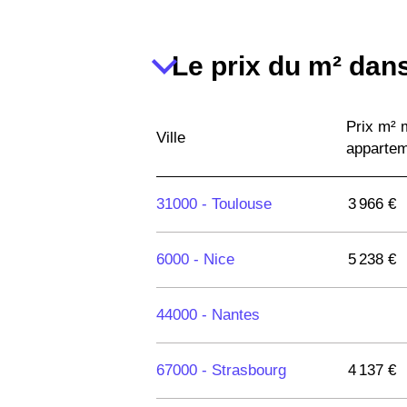
Le prix du m² dans
Prix m²
Ville
apparte
31000 -
Toulouse
3 966 €
6000 -
Nice
5 238 €
44000 -
Nantes
67000 -
Strasbourg
4 137 €