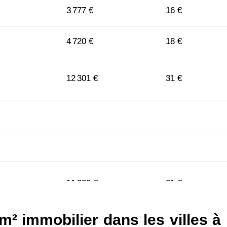
3 777 €
16 €
4 720 €
18 €
12 301 €
31 €
11 322 €
31 €
² immobilier dans les villes à 
11 141 €
29 €