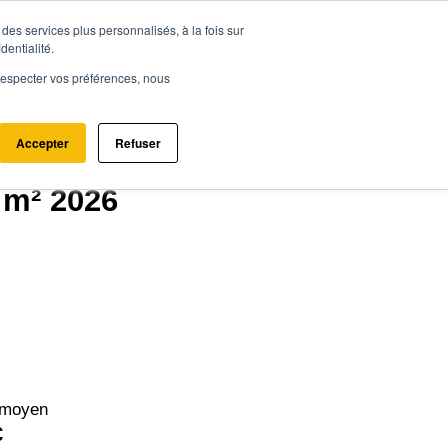
des services plus personnalisés, à la fois sur
ce.immo
Acheter - Louer
Estimer mon bien
dentialité.
e respecter vos préférences, nous
Accepter
Refuser
 m² 2026
 moyen
€