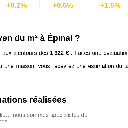
+0.2%
+0.6%
+1.5%
yen du m² à Épinal ?
ue aux alentours des
1 622 €
. Faites une évaluatio
 une maison, vous recevrez une estimation du ta
mations réalisées
udio… nous sommes spécialistes de
nce.