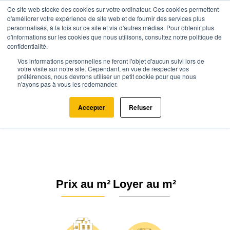
Ce site web stocke des cookies sur votre ordinateur. Ces cookies permettent
d'améliorer votre expérience de site web et de fournir des services plus
personnalisés, à la fois sur ce site et via d'autres médias. Pour obtenir plus
d'informations sur les cookies que nous utilisons, consultez notre politique de
confidentialité.
Vos informations personnelles ne feront l'objet d'aucun suivi lors de
Agence.immo
Prix immobilier
Grand Est
Vosges
votre visite sur notre site. Cependant, en vue de respecter vos
préférences, nous devrons utiliser un petit cookie pour que nous
Remiremont (88200)
n'ayons pas à vous les redemander.
Estimation immobilière à
Accepter
Refuser
Remiremont : Prix m² 2026
Prix au m²
Loyer au m²