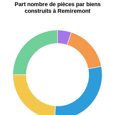
Étienne
Part nombre de pièces par biens
construits à Remiremont
75017 -
Paris
17ème
11 454 €
12 687 €
arrondissement
75016 -
Paris
16ème
12 145 €
15 155 €
arrondissement
83000 -
Toulon
3 018 €
4 284 €
38000 -
Grenoble
2 917 €
3 382 €