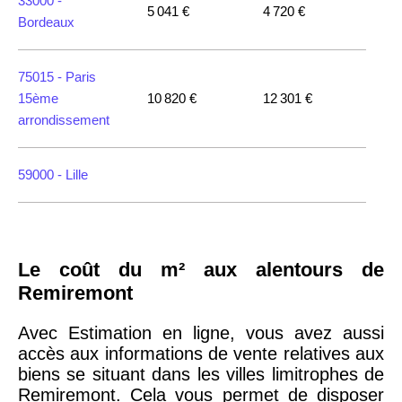
33000 -
5 041 €
4 720 €
Bordeaux
75015 -
Paris
15ème
10 820 €
12 301 €
arrondissement
59000 -
Lille
35000 -
Rennes
Le coût du m² aux alentours de
75018 -
Paris
Remiremont
18ème
10 114 €
11 322 €
arrondissement
Avec Estimation en ligne, vous avez aussi
accès aux informations de vente relatives aux
biens se situant dans les villes limitrophes de
75020 -
Paris
Remiremont. Cela vous permet de disposer