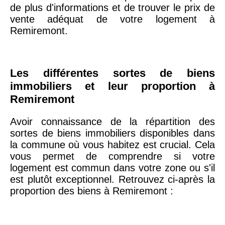
20ème
9 623 €
11 141 €
de plus d'informations et de trouver le prix de
arrondissement
vente adéquat de votre logement à
Remiremont.
75019 -
Paris
19ème
9 231 €
10 415 €
arrondissement
Les différentes sortes de biens
immobiliers et leur proportion à
Remiremont
51100 -
Reims
3 036 €
2 667 €
Avoir connaissance de la répartition des
75013 -
Paris
sortes de biens immobiliers disponibles dans
13ème
10 073 €
11 085 €
la commune où vous habitez est crucial. Cela
arrondissement
vous permet de comprendre si votre
logement est commun dans votre zone ou s'il
est plutôt exceptionnel. Retrouvez ci-après la
76600 -
Le Havre
2 455 €
2 453 €
proportion des biens à Remiremont :
42000 -
Saint-
1 404 €
2 013 €