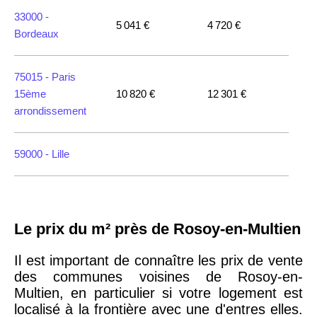
33000 -
5 041 €
4 720 €
Bordeaux
75015 -
Paris
15ème
10 820 €
12 301 €
arrondissement
59000 -
Lille
35000 -
Rennes
Le prix du m² près de Rosoy-en-Multien
75018 -
Paris
18ème
10 114 €
11 322 €
Il est important de connaître les prix de vente
arrondissement
des communes voisines de Rosoy-en-
Multien, en particulier si votre logement est
localisé à la frontière avec une d'entres elles.