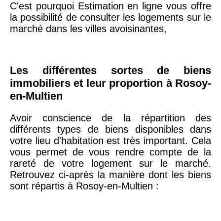
75020 -
Paris
C'est pourquoi Estimation en ligne vous offre
20ème
9 623 €
11 141 €
la possibilité de consulter les logements sur le
arrondissement
marché dans les villes avoisinantes,
75019 -
Paris
19ème
9 231 €
10 415 €
Les différentes sortes de biens
arrondissement
immobiliers et leur proportion à Rosoy-
en-Multien
51100 -
Reims
3 036 €
2 667 €
Avoir conscience de la répartition des
différents types de biens disponibles dans
75013 -
Paris
votre lieu d'habitation est très important. Cela
13ème
10 073 €
11 085 €
vous permet de vous rendre compte de la
arrondissement
rareté de votre logement sur le marché.
Retrouvez ci-après la manière dont les biens
sont répartis à Rosoy-en-Multien :
76600 -
Le Havre
2 455 €
2 453 €