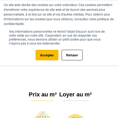
Ce site web stocke des cookies sur votre ordinateur. Ces cookies permettent
d'améliorer votre expérience de site web et de fournir des services plus
personnalisés, à la fois sur ce site et via d'autres médias. Pour obtenir plus
d'informations sur les cookies que nous utilisons, consultez notre politique de
confidentialité.
Vos informations personnelles ne feront l'objet d'aucun suivi lors de
Agence.immo
Prix immobilier
Hauts-de-France
Oise
votre visite sur notre site. Cependant, en vue de respecter vos
préférences, nous devrons utiliser un petit cookie pour que nous
Rosoy-en-Multien (60620)
n'ayons pas à vous les redemander.
Estimation immobilière à Rosoy-
Accepter
Refuser
en-Multien : Prix m² 2026
Prix au m²
Loyer au m²