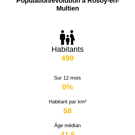
Population/évolution à Rosoy-en-
Multien
Habitants
490
Sur 12 mois
0%
Habitant par km²
58
Âge médian
41,5