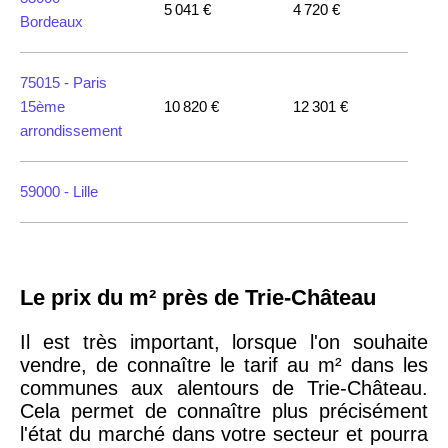
5 041 €
4 720 €
Bordeaux
75015 -
Paris
15ème
10 820 €
12 301 €
arrondissement
59000 -
Lille
35000 -
Rennes
Le prix du m² près de Trie-Château
75018 -
Paris
18ème
10 114 €
11 322 €
Il est très important, lorsque l'on souhaite
arrondissement
vendre, de connaître le tarif au m² dans les
communes aux alentours de Trie-Château.
Cela permet de connaître plus précisément
75020 -
Paris
l'état du marché dans votre secteur et pourra
20ème
9 623 €
11 141 €