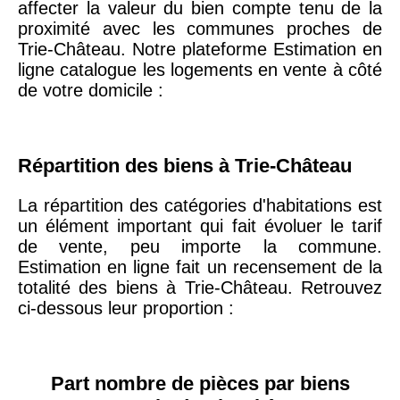
affecter la valeur du bien compte tenu de la
arrondissement
proximité avec les communes proches de
Trie-Château. Notre plateforme Estimation en
ligne catalogue les logements en vente à côté
75019 -
Paris
de votre domicile :
19ème
9 231 €
10 415 €
arrondissement
Répartition des biens à Trie-Château
51100 -
Reims
3 036 €
2 667 €
La répartition des catégories d'habitations est
un élément important qui fait évoluer le tarif
75013 -
Paris
de vente, peu importe la commune.
13ème
10 073 €
11 085 €
Estimation en ligne fait un recensement de la
arrondissement
totalité des biens à Trie-Château. Retrouvez
ci-dessous leur proportion :
76600 -
Le Havre
2 455 €
2 453 €
42000 -
Saint-
Part nombre de pièces par biens
1 404 €
2 013 €
Étienne