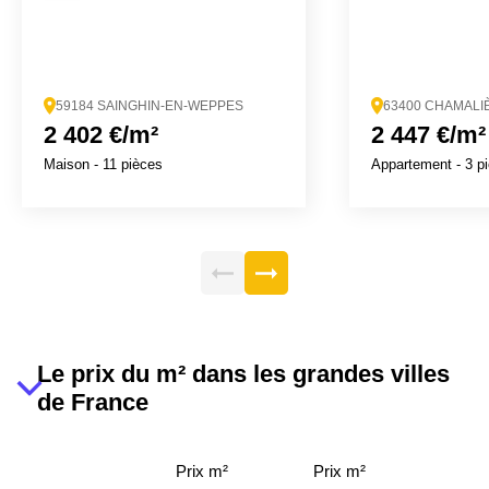
59184 SAINGHIN-EN-WEPPES
63400 CHAMALI
2 402 €/m²
2 447 €/m²
Maison
- 11 pièces
Appartement
- 3 p
Le prix du m² dans les grandes villes
de France
Prix m²
Prix m²