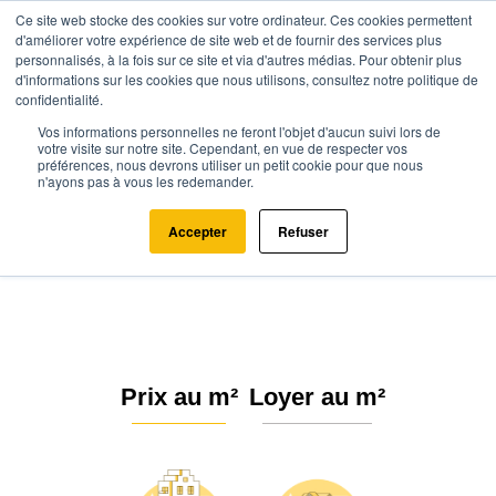
Ce site web stocke des cookies sur votre ordinateur. Ces cookies permettent
d'améliorer votre expérience de site web et de fournir des services plus
personnalisés, à la fois sur ce site et via d'autres médias. Pour obtenir plus
d'informations sur les cookies que nous utilisons, consultez notre politique de
confidentialité.
Vos informations personnelles ne feront l'objet d'aucun suivi lors de
Agence.immo
Prix immobilier
Hauts-de-France
Oise
votre visite sur notre site. Cependant, en vue de respecter vos
préférences, nous devrons utiliser un petit cookie pour que nous
Trie-Château (60590)
n'ayons pas à vous les redemander.
Estimation immobilière à Trie-
Accepter
Refuser
Château : Prix m² 2026
Prix au m²
Loyer au m²