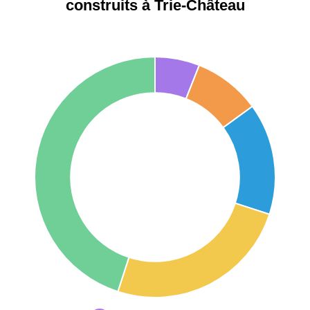
construits à Trie-Château
75017 -
Paris
17ème
11 454 €
12 687 €
arrondissement
75016 -
Paris
16ème
12 145 €
15 155 €
arrondissement
83000 -
Toulon
3 018 €
4 284 €
38000 -
Grenoble
2 917 €
3 382 €